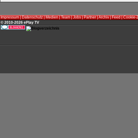
Impressum
|
Datenschutz
|
Medien
|
Team
|
Jobs
|
Partner
|
Archiv
|
Feed
|
Cookie-
© 2010-2026 ePlay TV