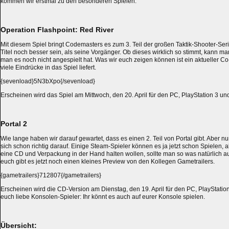
kommen wir erstmal zu den besonderen Spielen.
Operation Flashpoint: Red River
Mit diesem Spiel bringt Codemasters es zum 3. Teil der großen Taktik-Shooter-Seri
Titel noch besser sein, als seine Vorgänger. Ob dieses wirklich so stimmt, kann m
man es noch nicht angespielt hat. Was wir euch zeigen können ist ein aktueller Co
viele Eindrücke in das Spiel liefert.
{sevenload}5N3bXpo{/sevenload}
Erscheinen wird das Spiel am Mittwoch, den 20. April für den PC, PlayStation 3 u
Portal 2
Wie lange haben wir darauf gewartet, dass es einen 2. Teil von Portal gibt. Aber nun
sich schon richtig darauf. Einige Steam-Spieler können es ja jetzt schon Spielen, ab
eine CD und Verpackung in der Hand halten wollen, sollte man so was natürlich 
euch gibt es jetzt noch einen kleines Preview von den Kollegen Gametrailers.
{gametrailers}712807{/gametrailers}
Erscheinen wird die CD-Version am Dienstag, den 19. April für den PC, PlayStation
euch liebe Konsolen-Spieler: Ihr könnt es auch auf eurer Konsole spielen.
Übersicht: