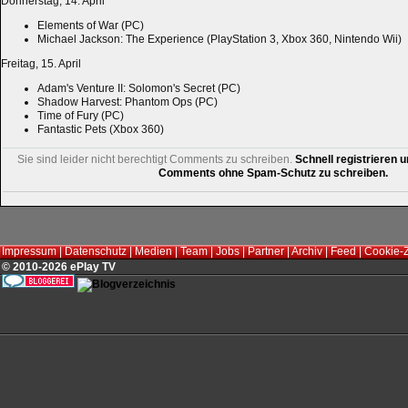
Donnerstag, 14. April
Elements of War (PC)
Michael Jackson: The Experience (PlayStation 3, Xbox 360, Nintendo Wii)
Freitag, 15. April
Adam's Venture II: Solomon's Secret (PC)
Shadow Harvest: Phantom Ops (PC)
Time of Fury (PC)
Fantastic Pets (Xbox 360)
Sie sind leider nicht berechtigt Comments zu schreiben.
Schnell registrieren u
Comments ohne Spam-Schutz zu schreiben.
Impressum
|
Datenschutz
|
Medien
|
Team
|
Jobs
|
Partner
|
Archiv
|
Feed
|
Cookie-
© 2010-2026 ePlay TV