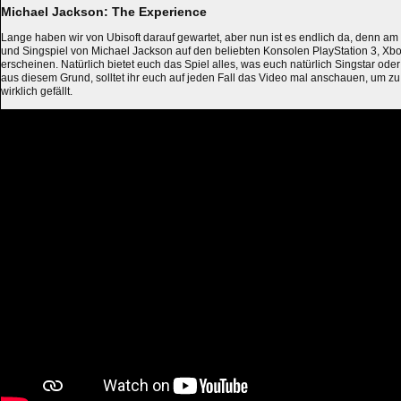
Michael Jackson: The Experience
Lange haben wir von Ubisoft darauf gewartet, aber nun ist es endlich da, denn a
und Singspiel von Michael Jackson auf den beliebten Konsolen PlayStation 3, Xb
erscheinen. Natürlich bietet euch das Spiel alles, was euch natürlich Singstar oder 
aus diesem Grund, solltet ihr euch auf jeden Fall das Video mal anschauen, um z
wirklich gefällt.