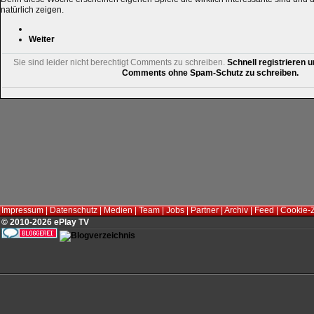
natürlich zeigen.
Weiter
Sie sind leider nicht berechtigt Comments zu schreiben.
Schnell registrieren u
Comments ohne Spam-Schutz zu schreiben.
Impressum
|
Datenschutz
|
Medien
|
Team
|
Jobs
|
Partner
|
Archiv
|
Feed
|
Cookie-
© 2010-2026 ePlay TV