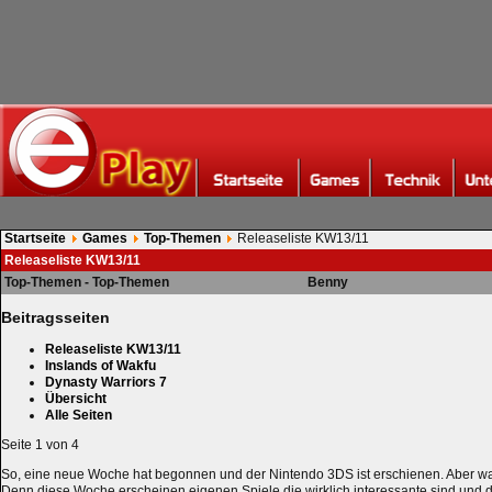
Startseite
Games
Top-Themen
Releaseliste KW13/11
Releaseliste KW13/11
Top-Themen - Top-Themen
Benny
Beitragsseiten
Releaseliste KW13/11
Inslands of Wakfu
Dynasty Warriors 7
Übersicht
Alle Seiten
Seite 1 von 4
So, eine neue Woche hat begonnen und der Nintendo 3DS ist erschienen. Aber was 
Denn diese Woche erscheinen eigenen Spiele die wirklich interessante sind und 