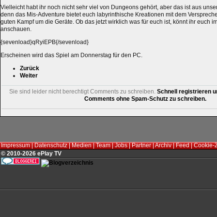
Vielleicht habt ihr noch nicht sehr viel von Dungeons gehört, aber das ist aus unser
denn das Mis-Adventure bietet euch labyrinthische Kreationen mit dem Versprech
guten Kampf um die Geräte. Ob das jetzt wirklich was für euch ist, könnt ihr euch
anschauen.
{sevenload}qRyiEPB{/sevenload}
Erscheinen wird das Spiel am Donnerstag für den PC.
Zurück
Weiter
Sie sind leider nicht berechtigt Comments zu schreiben.
Schnell registrieren u
Comments ohne Spam-Schutz zu schreiben.
Impressum
|
Datenschutz
|
Medien
|
Team
|
Jobs
|
Partner
|
Archiv
|
Feed
|
Cookie-
© 2010-2026 ePlay TV