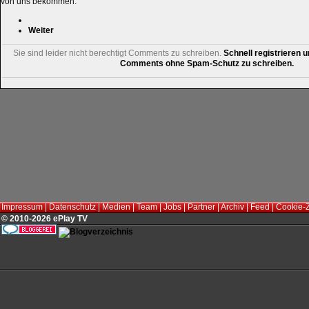
von uns bekommen.
Weiter
Sie sind leider nicht berechtigt Comments zu schreiben.
Schnell registrieren u
Comments ohne Spam-Schutz zu schreiben.
Impressum
|
Datenschutz
|
Medien
|
Team
|
Jobs
|
Partner
|
Archiv
|
Feed
|
Cookie-
© 2010-2026 ePlay TV