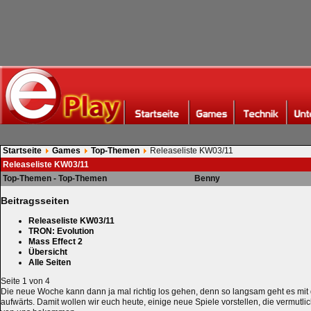
Startseite
Games
Top-Themen
Releaseliste KW03/11
Releaseliste KW03/11
Top-Themen - Top-Themen
Benny
Beitragsseiten
Releaseliste KW03/11
TRON: Evolution
Mass Effect 2
Übersicht
Alle Seiten
Seite 1 von 4
Die neue Woche kann dann ja mal richtig los gehen, denn so langsam geht es mit
aufwärts. Damit wollen wir euch heute, einige neue Spiele vorstellen, die vermut