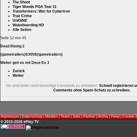
The Shoot
Tiger Woods PGA Tour 11
Transformers: War for Cybertron
True Crime
UniGiNE
Wakeboarding HD
Alle Seiten
Seite 12 von 45
Dead Rising 2
{gametrailers}63059{/gametrailers}
Weiter geh es mit Deus Ex 3
Zurück
Weiter
Sie sind leider nicht berechtigt Comments zu schreiben.
Schnell registrieren u
Comments ohne Spam-Schutz zu schreiben.
Impressum
|
Datenschutz
|
Medien
|
Team
|
Jobs
|
Partner
|
Archiv
|
Feed
|
Cookie-
© 2010-2026 ePlay TV