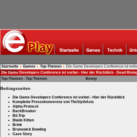
Startseite
Games
Top-Themen
Die Game Developers Conference ist vorbei
Rückblick
Die Game Developers Conference ist vorbei - Hier der Rückblick - Dead Risin
Top-Themen - Top-Themen
Benny
Beitragsseiten
Die Game Developers Conference ist vorbei - Hier der Rückblick
Komplette Pressekonverenz von TheSiythAxis
Alpha Protocol
BackBreaker
Bit.Trip
Blade Kitten
Brink
Brunswick Bowling
Cave Story