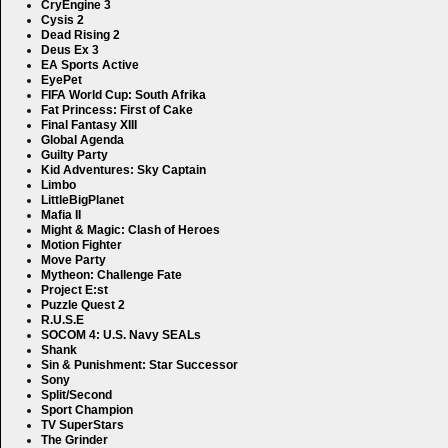
CryEngine 3
Cysis 2
Dead Rising 2
Deus Ex 3
EA Sports Active
EyePet
FIFA World Cup: South Afrika
Fat Princess: First of Cake
Final Fantasy XIII
Global Agenda
Guilty Party
Kid Adventures: Sky Captain
Limbo
LittleBigPlanet
Mafia II
Might & Magic: Clash of Heroes
Motion Fighter
Move Party
Mytheon: Challenge Fate
Project E:st
Puzzle Quest 2
R.U.S.E
SOCOM 4: U.S. Navy SEALs
Shank
Sin & Punishment: Star Successor
Sony
Split/Second
Sport Champion
TV SuperStars
The Grinder