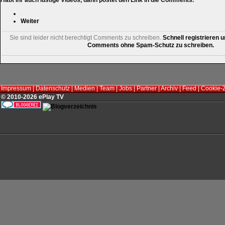
Habt Ihr auch lustige Videos, dann postet den Link in die Comments.
Weiter
Sie sind leider nicht berechtigt Comments zu schreiben.
Schnell registrieren u
Comments ohne Spam-Schutz zu schreiben.
Impressum
|
Datenschutz
|
Medien
|
Team
|
Jobs
|
Partner
|
Archiv
|
Feed
|
Cookie-
© 2010-2026 ePlay TV