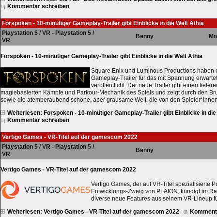
Kommentar schreiben
Forspoken - 10-minütiger Gameplay-Trailer gibt Einblicke in die Welt Athia
Playstation 5 / VR - Playstation 5 /
Benny
Mo
VR
Forspoken - 10-minütiger Gameplay-Trailer gibt Einblicke in die Welt Athia
Square Enix und Luminous Productions haben 
Gameplay-Trailer für das mit Spannung erwart
veröffentlicht. Der neue Trailer gibt einen tiefere
magiebasierten Kämpfe und Parkour-Mechanik des Spiels und zeigt durch den Br
sowie die atemberaubend schöne, aber grausame Welt, die von den Spieler*inne
Weiterlesen: Forspoken - 10-minütiger Gameplay-Trailer gibt Einblicke in die
Kommentar schreiben
Vertigo Games - VR-Titel auf der gamescom 2022
Playstation 5 / VR - Playstation 5 /
Benny
VR
Vertigo Games - VR-Titel auf der gamescom 2022
Vertigo Games, der auf VR-Titel spezialisierte P
Entwicklungs-Zweig von PLAION, kündigt im 
diverse neue Features aus seinem VR-Lineup f
Weiterlesen: Vertigo Games - VR-Titel auf der gamescom 2022
Kommenta