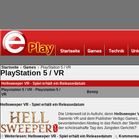
Startseite
Games
PlayStation 5 / VR
PlayStation 5 / VR
Hellsweeper VR - Spiel erhält ein Releasedatum
Playstation 5 / VR - Playstation 5 /
Benny
VR
Hellsweeper VR - Spiel erhält ein Releasedatum
Die Unterwelt ist in Aufruhr, denn
Hellsweeper 
Sairento VR und dem Publisher Vertigo Games,
bevorstehenden Abstieg in das Reich der Sterbli
der schicksalhafte Tag des Jüngsten Gerichts?
Weiterlesen: Hellsweeper VR - Spiel erhält ein Releasedatum
Kommentar