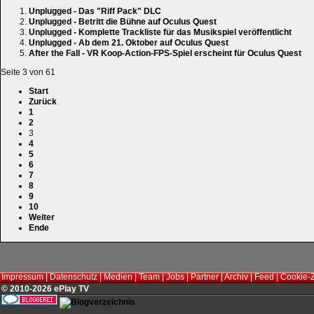
Unplugged - Das "Riff Pack" DLC
Unplugged - Betritt die Bühne auf Oculus Quest
Unplugged - Komplette Trackliste für das Musikspiel veröffentlicht
Unplugged - Ab dem 21. Oktober auf Oculus Quest
After the Fall - VR Koop-Action-FPS-Spiel erscheint für Oculus Quest
Seite 3 von 61
Start
Zurück
1
2
3
4
5
6
7
8
9
10
Weiter
Ende
Impressum
|
Datenschutz
|
Medien
|
Team
|
Jobs
|
Partner
|
Archiv
|
Feed
|
Cookie-
© 2010-2026 ePlay TV