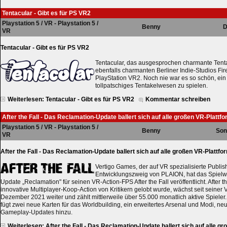
Tentacular - Gibt es für PS VR2
Playstation 5 / VR - Playstation 5 /
Benny
D
VR
Tentacular - Gibt es für PS VR2
Tentacular, das ausgesprochen charmante Tent
ebenfalls charmanten Berliner Indie-Studios Fir
PlayStation VR2. Noch nie war es so schön, ein 
tollpatschiges Tentakelwesen zu spielen.
Weiterlesen: Tentacular - Gibt es für PS VR2
Kommentar schreiben
After the Fall - Das Reclamation-Update ballert sich auf alle großen VR-Plattf
Playstation 5 / VR - Playstation 5 /
Benny
Son
VR
After the Fall - Das Reclamation-Update ballert sich auf alle großen VR-Plattf
Vertigo Games, der auf VR spezialisierte Publis
Entwicklungszweig von PLAION, hat das Spielwe
Update „Reclamation" für seinen VR-Action-FPS After the Fall veröffentlicht. After th
innovative Multiplayer-Koop-Action von Kritikern gelobt wurde, wächst seit seiner 
Dezember 2021 weiter und zählt mittlerweile über 55.000 monatlich aktive Spiele
fügt zwei neue Karten für das Worldbuilding, ein erweitertes Arsenal und Modi, 
Gameplay-Updates hinzu.
Weiterlesen: After the Fall - Das Reclamation-Update ballert sich auf alle g