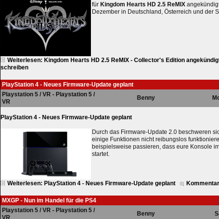
für
Kingdom Hearts HD 2.5 ReMIX
angekündigt
Dezember in Deutschland, Österreich und der 
Weiterlesen: Kingdom Hearts HD 2.5 ReMIX - Collector's Edition angekündig
schreiben
PlayStation 4 - Neues Firmware-Update geplant
Playstation 5 / VR - Playstation 5 /
Benny
Mo
VR
PlayStation 4 - Neues Firmware-Update geplant
Durch das Firmware-Update 2.0 beschweren sic
einige Funktionen nicht reibungslos funktionier
beispielsweise passieren, dass eure Konsole i
startet.
Weiterlesen: PlayStation 4 - Neues Firmware-Update geplant
Kommentar
MXGP - Nun im Handel für die PS4
Playstation 5 / VR - Playstation 5 /
Benny
S
VR