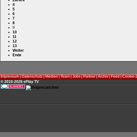
4
5
6
7
8
9
10
11
12
13
Weiter
Ende
Impressum
|
Datenschutz
|
Medien
|
Team
|
Jobs
|
Partner
|
Archiv
|
Feed
|
Cookie-
© 2010-2026 ePlay TV