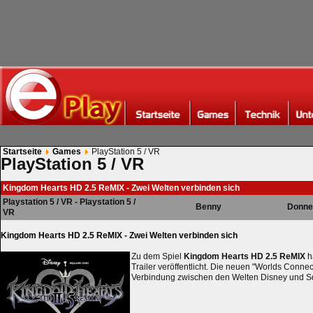
Startseite
Games
PlayStation 5 / VR
PlayStation 5 / VR
Kingdom Hearts HD 2.5 ReMIX - Zwei Welten verbinden sich
Playstation 5 / VR - Playstation 5 /
Benny
Donne
VR
Kingdom Hearts HD 2.5 ReMIX - Zwei Welten verbinden sich
Zu dem Spiel
Kingdom Hearts HD 2.5 ReMIX
h
Trailer veröffentlicht. Die neuen "Worlds Connect
Verbindung zwischen den Welten Disney und S