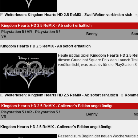
Weiterlesen: Kingdom Hearts HD 2.5 ReMIX - Zwei Welten verbinden sich
Kingdom Hearts HD 2.5 ReMIX - Ab sofort erhältlich
Playstation 5 / VR - Playstation 5 /
Benny
Sam
VR
Kingdom Hearts HD 2.5 ReMIX - Ab sofort erhältlich
Heute ist das Spiel
Kingdom Hearts HD 2.5 R
diesem Grund hat Square Enix den Launch Traile
veröffentlicht, was exclusiv für die PlayStation 3
Weiterlesen: Kingdom Hearts HD 2.5 ReMIX - Ab sofort erhältlich
Kommen
Kingdom Hearts HD 2.5 ReMIX - Collector's Edition angekündigt
Playstation 5 / VR - Playstation 5 /
Benny
Mo
VR
Kingdom Hearts HD 2.5 ReMIX - Collector's Edition angekündigt
Passend zum Beginn der neuen Woche wurde die