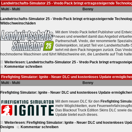
Landwirtschafts-Simulator 25 - Vredo Pack bringt ertragssteigernde Technol
Multi - Multi
Benny
Landwirtschafts-Simulator 25 - Vredo Pack bringt ertragssteigernde Technolog
Wildschweinschäden
Mit dem Vredo Pack liefert Publisher und Entw
neues und erweitert damit das Angebot virtuelle
Partnerschaft. Vredo, der renommierte Spezialis
Gülleinjektion, ist jetzt Teil von Landwirtschafts
kehrt mit dem Pack hingegen zurück. Das Vred
hochmoderne Maschinen und führt Wildschweine ein, die Landwirte auf Trab halte
Weiterlesen: Landwirtschafts-Simulator 25 - Vredo Pack bringt ertragssteige
Kommentar schreiben
Firefighting Simulator: Ignite - Neuer DLC und kostenloses Update ermöglich
Multi - Multi
Benny
Firefighting Simulator: Ignite - Neuer DLC und kostenloses Update ermögliche
Mit dem neuen DLC für den
Firefighting Simulat
mehr Möglichkeiten, eure Feuerwehrfahrzeugflott
Das Blackout Truck Edition Skins DLC sowie da
Update bietet euch dieses.
Weiterlesen: Firefighting Simulator: Ignite - Neuer DLC und kostenloses Up
Designs
Kommentar schreiben