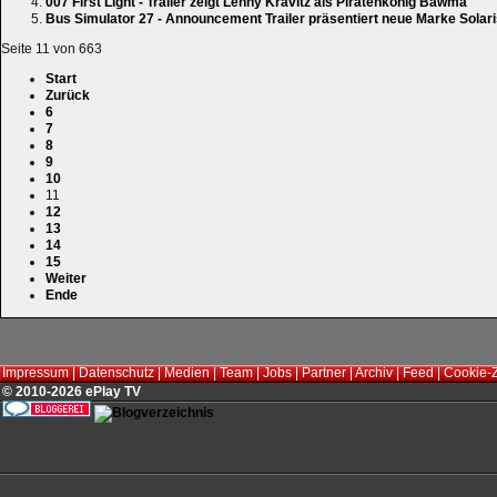
007 First Light - Trailer zeigt Lenny Kravitz als Piratenkönig Bawma
Bus Simulator 27 - Announcement Trailer präsentiert neue Marke Sola
Seite 11 von 663
Start
Zurück
6
7
8
9
10
11
12
13
14
15
Weiter
Ende
Impressum
|
Datenschutz
|
Medien
|
Team
|
Jobs
|
Partner
|
Archiv
|
Feed
|
Cookie-
© 2010-2026 ePlay TV