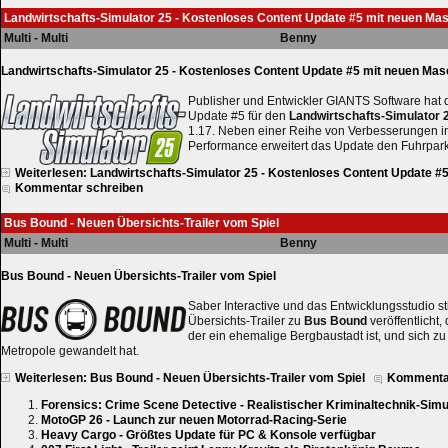
Landwirtschafts-Simulator 25 - Kostenloses Content Update #5 mit neuen Ma
Multi - Multi
Benny
Landwirtschafts-Simulator 25 - Kostenloses Content Update #5 mit neuen Mas
Publisher und Entwickler GIANTS Software hat 
Update #5 für den
Landwirtschafts-Simulator 
1.17. Neben einer Reihe von Verbesserungen 
Performance erweitert das Update den Fuhrpar
Weiterlesen: Landwirtschafts-Simulator 25 - Kostenloses Content Update #
Kommentar schreiben
Bus Bound - Neuen Übersichts-Trailer vom Spiel
Multi - Multi
Benny
Bus Bound - Neuen Übersichts-Trailer vom Spiel
Saber Interactive und das Entwicklungsstudio st
Übersichts-Trailer zu
Bus Bound
veröffentlicht, 
der ein ehemalige Bergbaustadt ist, und sich zu
Metropole gewandelt hat.
Weiterlesen: Bus Bound - Neuen Übersichts-Trailer vom Spiel
Kommentar
Forensics: Crime Scene Detective - Realistischer Kriminaltechnik-Simu
MotoGP 26 - Launch zur neuen Motorrad-Racing-Serie
Heavy Cargo - Größtes Update für PC & Konsole verfügbar