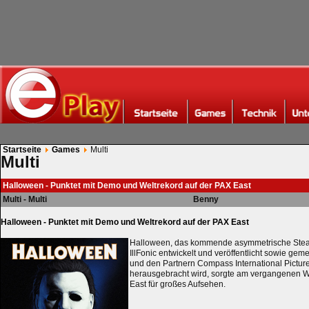
Startseite
Games
Multi
Multi
Halloween - Punktet mit Demo und Weltrekord auf der PAX East
Multi - Multi
Benny
Halloween - Punktet mit Demo und Weltrekord auf der PAX East
Halloween, das kommende asymmetrische Stealt
IllFonic entwickelt und veröffentlicht sowie gem
und den Partnern Compass International Picture
herausgebracht wird, sorgte am vergangenen 
East für großes Aufsehen.