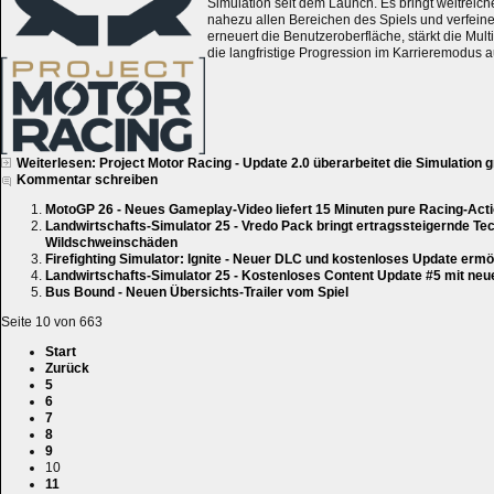
Simulation seit dem Launch. Es bringt weitrei
nahezu allen Bereichen des Spiels und verfeine
erneuert die Benutzeroberfläche, stärkt die Mul
die langfristige Progression im Karrieremodus a
Weiterlesen: Project Motor Racing - Update 2.0 überarbeitet die Simulation 
Kommentar schreiben
MotoGP 26 - Neues Gameplay-Video liefert 15 Minuten pure Racing-Act
Landwirtschafts-Simulator 25 - Vredo Pack bringt ertragssteigernde Te
Wildschweinschäden
Firefighting Simulator: Ignite - Neuer DLC und kostenloses Update erm
Landwirtschafts-Simulator 25 - Kostenloses Content Update #5 mit ne
Bus Bound - Neuen Übersichts-Trailer vom Spiel
Seite 10 von 663
Start
Zurück
5
6
7
8
9
10
11