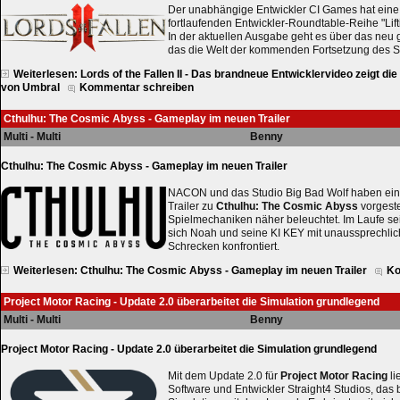
Der unabhängige Entwickler CI Games hat eine
fortlaufenden Entwickler-Roundtable-Reihe "Liftin
In der aktuellen Ausgabe geht es über das neu 
das die Welt der kommenden Fortsetzung des So
Weiterlesen: Lords of the Fallen II - Das brandneue Entwicklervideo zeigt di
von Umbral
Kommentar schreiben
Cthulhu: The Cosmic Abyss - Gameplay im neuen Trailer
Multi - Multi
Benny
Cthulhu: The Cosmic Abyss - Gameplay im neuen Trailer
NACON und das Studio Big Bad Wolf haben ei
Trailer zu
Cthulhu: The Cosmic Abyss
vorgeste
Spielmechaniken näher beleuchtet. Im Laufe se
sich Noah und seine KI KEY mit unaussprechlic
Schrecken konfrontiert.
Weiterlesen: Cthulhu: The Cosmic Abyss - Gameplay im neuen Trailer
Ko
Project Motor Racing - Update 2.0 überarbeitet die Simulation grundlegend
Multi - Multi
Benny
Project Motor Racing - Update 2.0 überarbeitet die Simulation grundlegend
Mit dem Update 2.0 für
Project Motor Racing
li
Software und Entwickler Straight4 Studios, das 