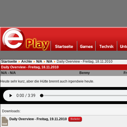
Startseite
Archiv
N/A
N/A
Daily Overview - Freitag, 18.11.2010
Daily Overview - Freitag, 18.11.2010
N/A - N/A
Benny
F
Heute sehr kurz, aber die Hütte brennt auch irgendwie heute.
Downloads:
Daily Overview - Freitag, 19.11.2010
Beliebt