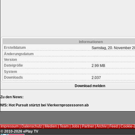
Informationen
Erstelldatum
Samstag, 20. November 2
Änderungsdatum
Version
Dateigröße
2.99 MB
System
Downloads
2.037
Download melden
Zu den News:
NfS: Hot Pursuit stürtzt bei Vierkernprozessoren ab
Impressum
|
Datenschutz
|
Medien
|
Team
|
Jobs
|
Partner
|
Archiv
|
Feed
|
Cookie-
© 2010-2026 ePlay TV