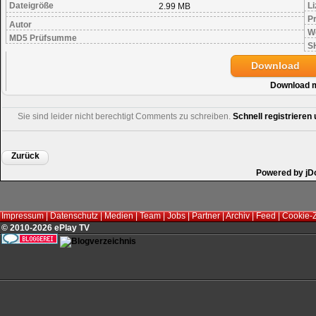
Dateigröße
Li
2.99 MB
Pr
Autor
W
MD5 Prüfsumme
S
Download
Download 
Sie sind leider nicht berechtigt Comments zu schreiben.
Schnell registriere
Zurück
Powered by jD
Impressum
|
Datenschutz
|
Medien
|
Team
|
Jobs
|
Partner
|
Archiv
|
Feed
|
Cookie-
© 2010-2026 ePlay TV