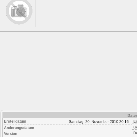
Date
Erstelldatum
Er
Samstag, 20. November 2010 20:16
G
Änderungsdatum
D
Version