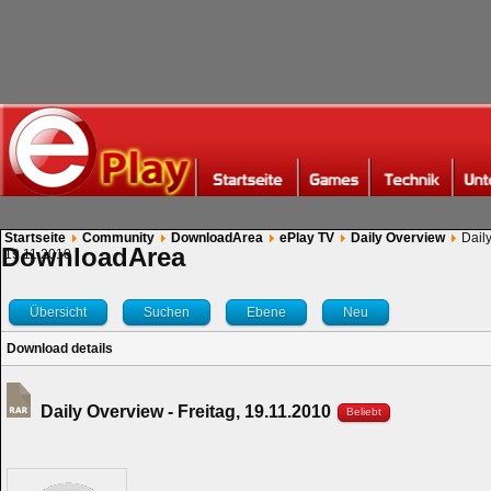
Startseite
Community
DownloadArea
ePlay TV
Daily Overview
Daily
DownloadArea
19.11.2010
Übersicht
Suchen
Ebene
Neu
Download details
Daily Overview - Freitag, 19.11.2010
Beliebt