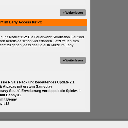
+ Weiterlesen
int im Early Access für PC
wir uns
Notruf 112: Die Feuerwehr Simulation 3
auf der
 bereits da schon viel erfahren. Jetzt freuen sich
annt zu geben, dass das Spiel in Kürze im Early
+ Weiterlesen
ussie Rivals Pack und bedeutendes Update 2.1
 & Alpacas mit erstem Gameplay
eavy South"-Erweiterung verdoppelt die Spielwelt
y mit Benny #2
y mit Benny
ny #12
artner
|
Archiv
|
Feed
|
Cookie-Zustimmung ändern