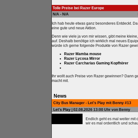
Tolle Preise bei Razer Europe
N/A - N/A
Ich hab heute etwas ganz besonderes Entdeckt. Da i
eine gute und neue Aktion.
Denn wie viele ja von mir wissen, gibt meine klei
auf. Deshalb benötige ich wirklich mal neues Equi
würde ich gerne folgende Produkte von Razer gew
Razer Mamba mouse
Razer Lycosa Mirror
Razer Carcharias Gaming Kopfhörer
Ihr wollt auch Preise von Razer gewinnen? Dann g
macht mit.
News
City Bus Manager - Let's Play mit Benny #13
Let's Play
| 02.08.2026 13:00 Uhr von Benny
Endlich geht es mal weiter mit
wir es mal ordentlich und scha