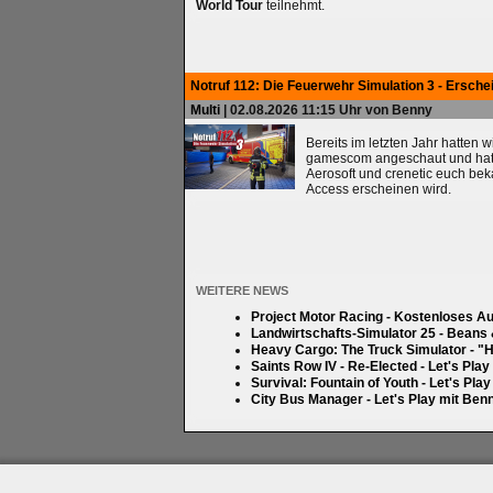
World Tour
teilnehmt.
Notruf 112: Die Feuerwehr Simulation 3 - Ersche
Multi
| 02.08.2026 11:15 Uhr von Benny
Bereits im letzten Jahr hatten 
gamescom angeschaut und hatten
Aerosoft und crenetic euch bek
Access erscheinen wird.
WEITERE NEWS
Project Motor Racing - Kostenloses A
Landwirtschafts-Simulator 25 - Beans
Heavy Cargo: The Truck Simulator - "H
Saints Row IV - Re-Elected - Let's Pla
Survival: Fountain of Youth - Let's Pla
City Bus Manager - Let's Play mit Ben
Impressum
|
Datenschutz
|
Medien
|
Team
|
Jobs
|
P