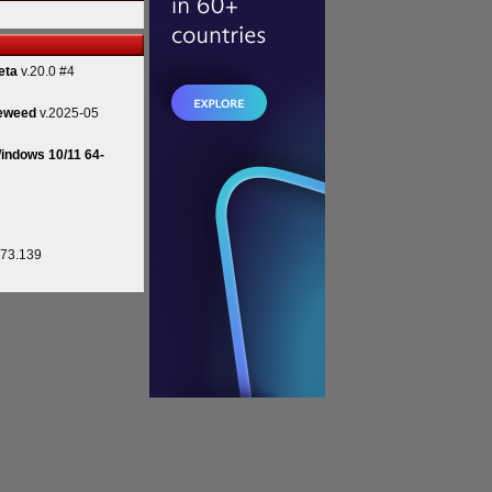
eta
v.20.0 #4
eweed
v.2025-05
indows 10/11 64-
.73.139