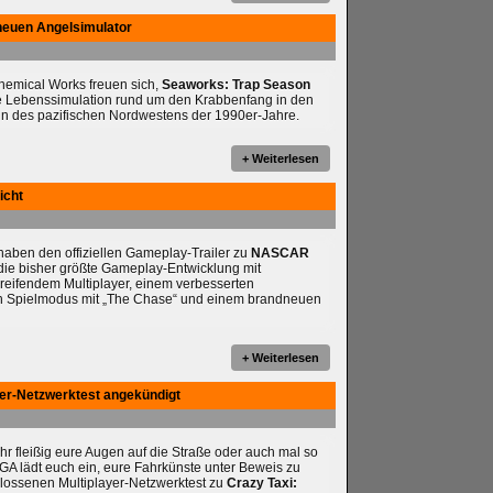
neuen Angelsimulator
chemical Works freuen sich,
Seaworks: Trap Season
e Lebenssimulation rund um den Krabbenfang in den
n des pazifischen Nordwestens der 1990er-Jahre.
+ Weiterlesen
icht
ben den offiziellen Gameplay-Trailer zu
NASCAR
t die bisher größte Gameplay-Entwicklung mit
reifendem Multiplayer, einem verbesserten
en Spielmodus mit „The Chase“ und einem brandneuen
+ Weiterlesen
yer-Netzwerktest angekündigt
ihr fleißig eure Augen auf die Straße oder auch mal so
A lädt euch ein, eure Fahrkünste unter Beweis zu
hlossenen Multiplayer-Netzwerktest zu
Crazy Taxi: