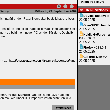
Tweets by eplaytv
Neusten Downloads
Benny
Mittwoch, 23. September 2009
DaVinci Resolve B
ch natürlich den Razer Newsletter bestellt habe, gibt es
20.05.2025
OpenSUSE: Tumbl
ne, unschöne und billige Kabellose-Maus langsam den Geist
20.05.2025
pment da bald mein neuer PC vor der Tür steht. Deshalb
Nvidia GeForce - W
innen.
Bit
v.576.52
20.05.2025
Firefox
v.138.0.4
20.05.2025
GeForce Now
v.2.0
eht auf
http://eu.razerzone.com/dreamsuitecontest/
und
20.05.2025
 dem
City Bus Manager
. Und passend dazu machen
uen mal, wie unser Bus-Imperium voran schreiten wird.
+ Weiterlesen