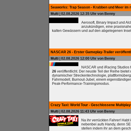
Seaworks: Trap Season - Krabben und Meer im 
Multi
| 02.08.2026 12:35 Uhr von Benny
Aerosoft, Binary Impact und Al
anzukündigen, eine praxisnah
kalten Gewässern und auf den abgelegenen Insel
NASCAR 26 - Erster Gameplay-Trailer veröffentl
Multi
| 02.08.2026 12:00 Uhr von Benny
NASCAR und iRacing Studios ha
26
veröffentlicht. Der neuste Teil der Reihe biete
dynamischer Streckentechnologie, plattformüberg
Fahrmodell, Burnout-Jubel, einem eigenständig
Peak-Performance-Trainingsmodus.
Crazy Taxi: World Tour - Geschlossene Multipla
Multi
| 02.08.2026 11:43 Uhr von Benny
Na ihr verrückten Fahrer! Habt 
nebenbei aufs Handy, denn SEG
stellen indem ihr an dem gesc