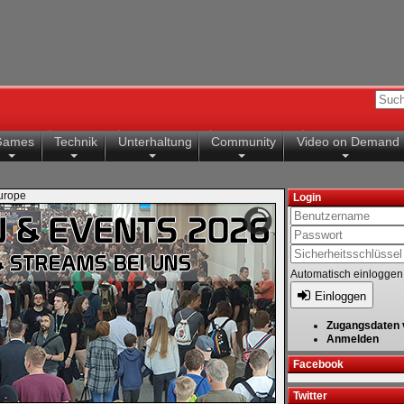
Games
Technik
Unterhaltung
Community
Video on Demand
Europe
Login
Automatisch einloggen
Einloggen
Zugangsdaten 
Anmelden
Facebook
Twitter