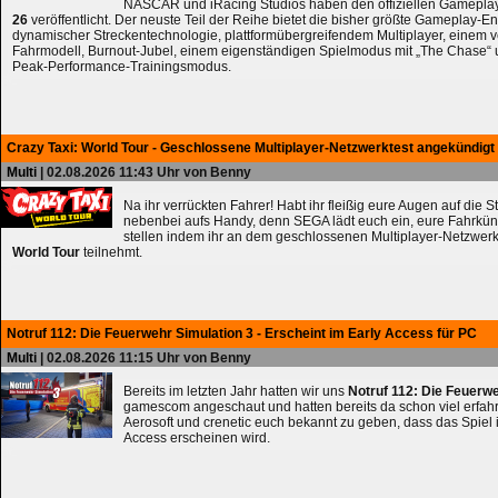
NASCAR und iRacing Studios haben den offiziellen Gameplay
26
veröffentlicht. Der neuste Teil der Reihe bietet die bisher größte Gameplay-En
dynamischer Streckentechnologie, plattformübergreifendem Multiplayer, einem 
Fahrmodell, Burnout-Jubel, einem eigenständigen Spielmodus mit „The Chase
Peak-Performance-Trainingsmodus.
Crazy Taxi: World Tour - Geschlossene Multiplayer-Netzwerktest angekündigt
Multi
| 02.08.2026 11:43 Uhr von Benny
Na ihr verrückten Fahrer! Habt ihr fleißig eure Augen auf die 
nebenbei aufs Handy, denn SEGA lädt euch ein, eure Fahrkün
stellen indem ihr an dem geschlossenen Multiplayer-Netzwerk
World Tour
teilnehmt.
Notruf 112: Die Feuerwehr Simulation 3 - Erscheint im Early Access für PC
Multi
| 02.08.2026 11:15 Uhr von Benny
Bereits im letzten Jahr hatten wir uns
Notruf 112: Die Feuerw
gamescom angeschaut und hatten bereits da schon viel erfahre
Aerosoft und crenetic euch bekannt zu geben, dass das Spiel 
Access erscheinen wird.