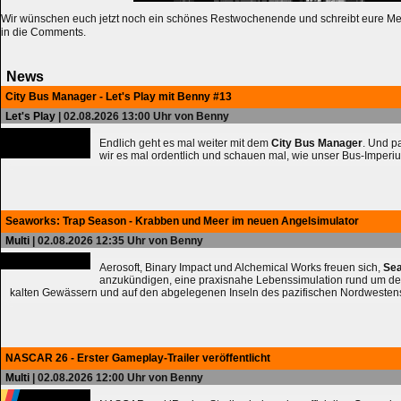
Wir wünschen euch jetzt noch ein schönes Restwochenende und schreibt eure M
in die Comments.
News
City Bus Manager - Let's Play mit Benny #13
Let's Play
| 02.08.2026 13:00 Uhr von Benny
Endlich geht es mal weiter mit dem
City Bus Manager
. Und 
wir es mal ordentlich und schauen mal, wie unser Bus-Imperiu
Seaworks: Trap Season - Krabben und Meer im neuen Angelsimulator
Multi
| 02.08.2026 12:35 Uhr von Benny
Aerosoft, Binary Impact und Alchemical Works freuen sich,
Sea
anzukündigen, eine praxisnahe Lebenssimulation rund um de
kalten Gewässern und auf den abgelegenen Inseln des pazifischen Nordwesten
NASCAR 26 - Erster Gameplay-Trailer veröffentlicht
Multi
| 02.08.2026 12:00 Uhr von Benny