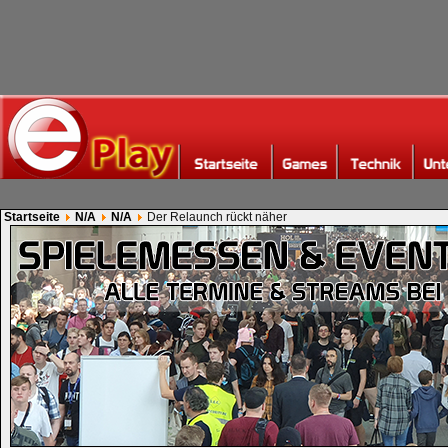
Startseite
N/A
N/A
Der Relaunch rückt näher