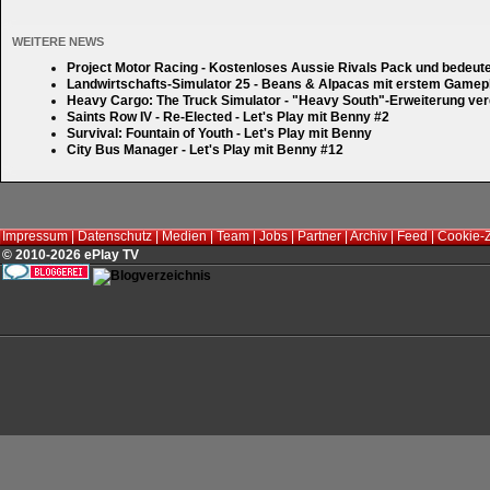
WEITERE NEWS
Project Motor Racing - Kostenloses Aussie Rivals Pack und bedeut
Landwirtschafts-Simulator 25 - Beans & Alpacas mit erstem Gamep
Heavy Cargo: The Truck Simulator - "Heavy South"-Erweiterung verd
Saints Row IV - Re-Elected - Let's Play mit Benny #2
Survival: Fountain of Youth - Let's Play mit Benny
City Bus Manager - Let's Play mit Benny #12
Impressum
|
Datenschutz
|
Medien
|
Team
|
Jobs
|
Partner
|
Archiv
|
Feed
|
Cookie-
© 2010-2026 ePlay TV