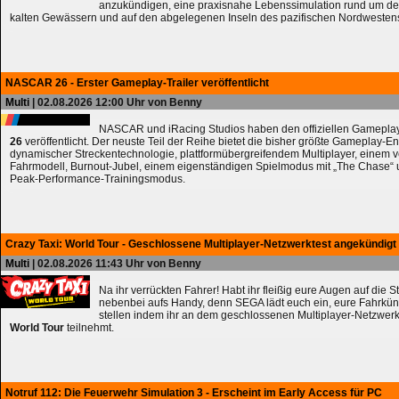
anzukündigen, eine praxisnahe Lebenssimulation rund um de
kalten Gewässern und auf den abgelegenen Inseln des pazifischen Nordwesten
NASCAR 26 - Erster Gameplay-Trailer veröffentlicht
Multi
| 02.08.2026 12:00 Uhr von Benny
NASCAR und iRacing Studios haben den offiziellen Gameplay
26
veröffentlicht. Der neuste Teil der Reihe bietet die bisher größte Gameplay-En
dynamischer Streckentechnologie, plattformübergreifendem Multiplayer, einem 
Fahrmodell, Burnout-Jubel, einem eigenständigen Spielmodus mit „The Chase
Peak-Performance-Trainingsmodus.
Crazy Taxi: World Tour - Geschlossene Multiplayer-Netzwerktest angekündigt
Multi
| 02.08.2026 11:43 Uhr von Benny
Na ihr verrückten Fahrer! Habt ihr fleißig eure Augen auf die 
nebenbei aufs Handy, denn SEGA lädt euch ein, eure Fahrkün
stellen indem ihr an dem geschlossenen Multiplayer-Netzwerk
World Tour
teilnehmt.
Notruf 112: Die Feuerwehr Simulation 3 - Erscheint im Early Access für PC