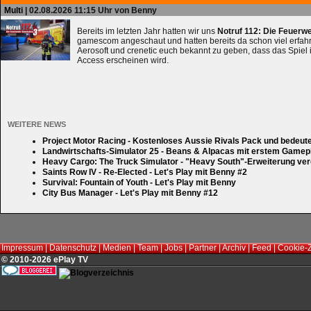
Multi
| 02.08.2026 11:15 Uhr von Benny
Bereits im letzten Jahr hatten wir uns
Notruf 112: Die Feuerw
gamescom angeschaut und hatten bereits da schon viel erfahre
Aerosoft und crenetic euch bekannt zu geben, dass das Spiel 
Access erscheinen wird.
WEITERE NEWS
Project Motor Racing - Kostenloses Aussie Rivals Pack und bedeut
Landwirtschafts-Simulator 25 - Beans & Alpacas mit erstem Gamep
Heavy Cargo: The Truck Simulator - "Heavy South"-Erweiterung verd
Saints Row IV - Re-Elected - Let's Play mit Benny #2
Survival: Fountain of Youth - Let's Play mit Benny
City Bus Manager - Let's Play mit Benny #12
Impressum
|
Datenschutz
|
Medien
|
Team
|
Jobs
|
Partner
|
Archiv
|
Feed
|
Cookie-
© 2010-2026 ePlay TV