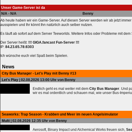
Unser Game-Server ist da
N/A - N/A
Benny
Ab heute haben wir ein Game-Server. Auf diesen Server werden wir ab jetzt immer
ausspielen und Ihr könnt Ihn natürlich auch selber nutzen.
Es läuft ab sofort auf dem Server Teeworlds. Weitere Infos oder Probleme mit dem S
Der Server heißt:
!!! GIGA.fancast Fun-Server !!!
IP:
84.23.65.78:8303
Ich wünsche euch viel Spaß beim Spielen.
News
City Bus Manager - Let's Play mit Benny #13
Let's Play
| 02.08.2026 13:00 Uhr von Benny
Endlich geht es mal weiter mit dem
City Bus Manager
. Und 
wir es mal ordentlich und schauen mal, wie unser Bus-Imperiu
Seaworks: Trap Season - Krabben und Meer im neuen Angelsimulator
Multi
| 02.08.2026 12:35 Uhr von Benny
Aerosoft, Binary Impact und Alchemical Works freuen sich,
Sea