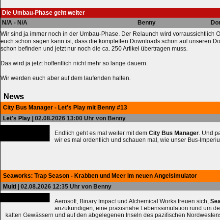
Die Umbau-Phase geht weiter
N/A - N/A
Benny
Don
Wir sind ja immer noch in der Umbau-Phase. Der Relaunch wird vorraussichtlich Os
euch schon sagen kann ist, dass die kompletten Downloads schon auf unseren D
schon befinden und jetzt nur noch die ca. 250 Artikel übertragen muss.
Das wird ja jetzt hoffentlich nicht mehr so lange dauern.
Wir werden euch aber auf dem laufenden halten.
News
City Bus Manager - Let's Play mit Benny #13
Let's Play
| 02.08.2026 13:00 Uhr von Benny
Endlich geht es mal weiter mit dem
City Bus Manager
. Und 
wir es mal ordentlich und schauen mal, wie unser Bus-Imperiu
Seaworks: Trap Season - Krabben und Meer im neuen Angelsimulator
Multi
| 02.08.2026 12:35 Uhr von Benny
Aerosoft, Binary Impact und Alchemical Works freuen sich,
Sea
anzukündigen, eine praxisnahe Lebenssimulation rund um de
kalten Gewässern und auf den abgelegenen Inseln des pazifischen Nordwesten