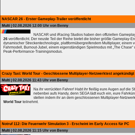
NASCAR 26 - Erster Gameplay-Trailer veröffentlicht
Multi
| 02.08.2026 12:00 Uhr von Benny
NASCAR und iRacing Studios haben den offiziellen Gameplay
26
veröffentlicht. Der neuste Teil der Reihe bietet die bisher größte Gameplay-En
dynamischer Streckentechnologie, plattformübergreifendem Multiplayer, einem 
Fahrmodell, Burnout-Jubel, einem eigenständigen Spielmodus mit „The Chase
Peak-Performance-Trainingsmodus.
Crazy Taxi: World Tour - Geschlossene Multiplayer-Netzwerktest angekündigt
Multi
| 02.08.2026 11:43 Uhr von Benny
Na ihr verrückten Fahrer! Habt ihr fleißig eure Augen auf die 
nebenbei aufs Handy, denn SEGA lädt euch ein, eure Fahrkün
stellen indem ihr an dem geschlossenen Multiplayer-Netzwerk
World Tour
teilnehmt.
Notruf 112: Die Feuerwehr Simulation 3 - Erscheint im Early Access für PC
Multi
| 02.08.2026 11:15 Uhr von Benny