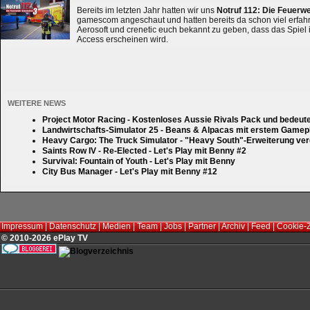
Bereits im letzten Jahr hatten wir uns
Notruf 112: Die Feuerw
gamescom angeschaut und hatten bereits da schon viel erfahre
Aerosoft und crenetic euch bekannt zu geben, dass das Spiel 
Access erscheinen wird.
WEITERE NEWS
Project Motor Racing - Kostenloses Aussie Rivals Pack und bedeut
Landwirtschafts-Simulator 25 - Beans & Alpacas mit erstem Gamep
Heavy Cargo: The Truck Simulator - "Heavy South"-Erweiterung verd
Saints Row IV - Re-Elected - Let's Play mit Benny #2
Survival: Fountain of Youth - Let's Play mit Benny
City Bus Manager - Let's Play mit Benny #12
Impressum
|
Datenschutz
|
Medien
|
Team
|
Jobs
|
Partner
|
Archiv
|
Feed
|
Cookie-
© 2010-2026 ePlay TV