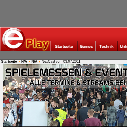
Startseite
N/A
N/A
NexCast vom 03.07.2011