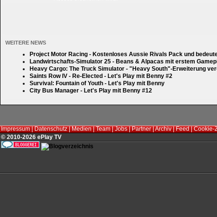
WEITERE NEWS
Project Motor Racing - Kostenloses Aussie Rivals Pack und bedeut
Landwirtschafts-Simulator 25 - Beans & Alpacas mit erstem Gamep
Heavy Cargo: The Truck Simulator - "Heavy South"-Erweiterung verd
Saints Row IV - Re-Elected - Let's Play mit Benny #2
Survival: Fountain of Youth - Let's Play mit Benny
City Bus Manager - Let's Play mit Benny #12
Impressum
|
Datenschutz
|
Medien
|
Team
|
Jobs
|
Partner
|
Archiv
|
Feed
|
Cookie-
© 2010-2026 ePlay TV