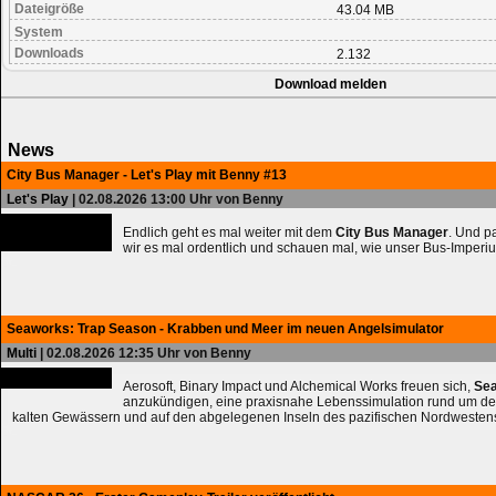
Dateigröße
43.04 MB
System
Downloads
2.132
Download melden
News
City Bus Manager - Let's Play mit Benny #13
Let's Play
| 02.08.2026 13:00 Uhr von Benny
Endlich geht es mal weiter mit dem
City Bus Manager
. Und 
wir es mal ordentlich und schauen mal, wie unser Bus-Imperiu
Seaworks: Trap Season - Krabben und Meer im neuen Angelsimulator
Multi
| 02.08.2026 12:35 Uhr von Benny
Aerosoft, Binary Impact und Alchemical Works freuen sich,
Sea
anzukündigen, eine praxisnahe Lebenssimulation rund um de
kalten Gewässern und auf den abgelegenen Inseln des pazifischen Nordwesten