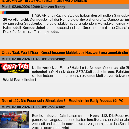
NASCAR 26 - Erster Gameplay-Trailer veröffentlicht
Multi
| 02.08.2026 12:00 Uhr von Benny
NASCAR und iRacing Studios haben den offiziellen Gameplay
26
veröffentlicht. Der neuste Teil der Reihe bietet die bisher größte Gameplay-En
dynamischer Streckentechnologie, plattformübergreifendem Multiplayer, einem 
Fahrmodell, Burnout-Jubel, einem eigenständigen Spielmodus mit „The Chase
Peak-Performance-Trainingsmodus.
Crazy Taxi: World Tour - Geschlossene Multiplayer-Netzwerktest angekündigt
Multi
| 02.08.2026 11:43 Uhr von Benny
Na ihr verrückten Fahrer! Habt ihr fleißig eure Augen auf die 
nebenbei aufs Handy, denn SEGA lädt euch ein, eure Fahrkün
stellen indem ihr an dem geschlossenen Multiplayer-Netzwerk
World Tour
teilnehmt.
Notruf 112: Die Feuerwehr Simulation 3 - Erscheint im Early Access für PC
Multi
| 02.08.2026 11:15 Uhr von Benny
Bereits im letzten Jahr hatten wir uns
Notruf 112: Die Feuerw
gamescom angeschaut und hatten bereits da schon viel erfahre
Aerosoft und crenetic euch bekannt zu geben, dass das Spiel 
Access erscheinen wird.