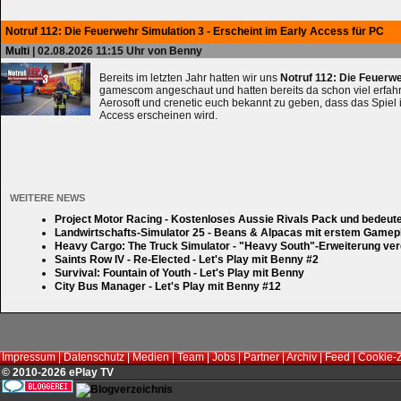
Notruf 112: Die Feuerwehr Simulation 3 - Erscheint im Early Access für PC
Multi
| 02.08.2026 11:15 Uhr von Benny
Bereits im letzten Jahr hatten wir uns
Notruf 112: Die Feuerw
gamescom angeschaut und hatten bereits da schon viel erfahre
Aerosoft und crenetic euch bekannt zu geben, dass das Spiel 
Access erscheinen wird.
WEITERE NEWS
Project Motor Racing - Kostenloses Aussie Rivals Pack und bedeut
Landwirtschafts-Simulator 25 - Beans & Alpacas mit erstem Gamep
Heavy Cargo: The Truck Simulator - "Heavy South"-Erweiterung verd
Saints Row IV - Re-Elected - Let's Play mit Benny #2
Survival: Fountain of Youth - Let's Play mit Benny
City Bus Manager - Let's Play mit Benny #12
Impressum
|
Datenschutz
|
Medien
|
Team
|
Jobs
|
Partner
|
Archiv
|
Feed
|
Cookie-
© 2010-2026 ePlay TV