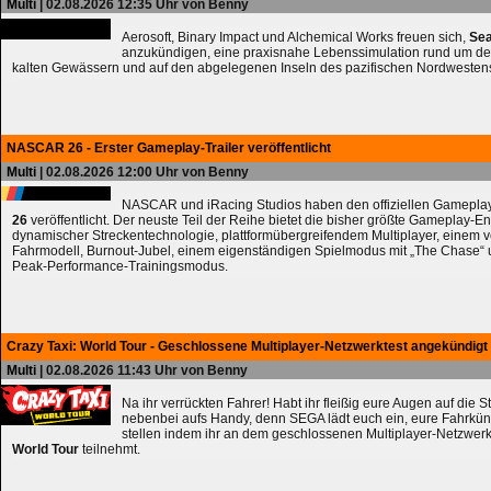
Multi
| 02.08.2026 12:35 Uhr von Benny
Aerosoft, Binary Impact und Alchemical Works freuen sich,
Sea
anzukündigen, eine praxisnahe Lebenssimulation rund um de
kalten Gewässern und auf den abgelegenen Inseln des pazifischen Nordwesten
NASCAR 26 - Erster Gameplay-Trailer veröffentlicht
Multi
| 02.08.2026 12:00 Uhr von Benny
NASCAR und iRacing Studios haben den offiziellen Gameplay
26
veröffentlicht. Der neuste Teil der Reihe bietet die bisher größte Gameplay-En
dynamischer Streckentechnologie, plattformübergreifendem Multiplayer, einem 
Fahrmodell, Burnout-Jubel, einem eigenständigen Spielmodus mit „The Chase
Peak-Performance-Trainingsmodus.
Crazy Taxi: World Tour - Geschlossene Multiplayer-Netzwerktest angekündigt
Multi
| 02.08.2026 11:43 Uhr von Benny
Na ihr verrückten Fahrer! Habt ihr fleißig eure Augen auf die 
nebenbei aufs Handy, denn SEGA lädt euch ein, eure Fahrkün
stellen indem ihr an dem geschlossenen Multiplayer-Netzwerk
World Tour
teilnehmt.