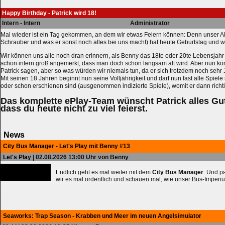
Happy Birthday - Patrick wird 18!
Intern - Intern
Administrator
Mal wieder ist ein Tag gekommen, an dem wir etwas Feiern können: Denn unser Al
Schrauber und was er sonst noch alles bei uns macht) hat heute Geburtstag und w
Wir können uns alle noch dran erinnern, als Benny das 18te oder 20te Lebensjahr 
schon intern groß angemerkt, dass man doch schon langsam alt wird. Aber nun k
Patrick sagen, aber so was würden wir niemals tun, da er sich trotzdem noch sehr 
Mit seinen 18 Jahren beginnt nun seine Volljährigkeit und darf nun fast alle Spiele
oder schon erschienen sind (ausgenommen indizierte Spiele), womit er dann richt
Das komplette ePlay-Team wünscht Patrick alles Gu
dass du heute nicht zu viel feierst.
News
City Bus Manager - Let's Play mit Benny #13
Let's Play
| 02.08.2026 13:00 Uhr von Benny
Endlich geht es mal weiter mit dem
City Bus Manager
. Und 
wir es mal ordentlich und schauen mal, wie unser Bus-Imperiu
Seaworks: Trap Season - Krabben und Meer im neuen Angelsimulator