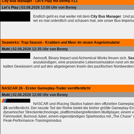
City Bus Manager - Let's Play mit Benny #13
Let's Play
| 02.08.2026 13:00 Uhr von Benny
Endlich geht es mal weiter mit dem
City Bus Manager
. Und 
wir es mal ordentlich und schauen mal, wie unser Bus-Imperiu
Seaworks: Trap Season - Krabben und Meer im neuen Angelsimulator
Multi
| 02.08.2026 12:35 Uhr von Benny
Aerosoft, Binary Impact und Alchemical Works freuen sich,
Sea
anzukündigen, eine praxisnahe Lebenssimulation rund um de
kalten Gewässern und auf den abgelegenen Inseln des pazifischen Nordwesten
NASCAR 26 - Erster Gameplay-Trailer veröffentlicht
Multi
| 02.08.2026 12:00 Uhr von Benny
NASCAR und iRacing Studios haben den offiziellen Gameplay
26
veröffentlicht. Der neuste Teil der Reihe bietet die bisher größte Gameplay-En
dynamischer Streckentechnologie, plattformübergreifendem Multiplayer, einem 
Fahrmodell, Burnout-Jubel, einem eigenständigen Spielmodus mit „The Chase
Peak-Performance-Trainingsmodus.