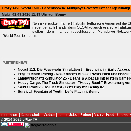
Crazy Taxi: World Tour - Geschlossene Multiplayer-Netzwerktest angekündigt
Multi
| 02.08.2026 11:43 Uhr von Benny
Na ihr verrückten Fahrer! Habt ihr fleißig eure Augen auf die 
nebenbei aufs Handy, denn SEGA lädt euch ein, eure Fahrkün
stellen indem ihr an dem geschlossenen Multiplayer-Netzwerk
World Tour
teilnehmt.
WEITERE NEWS
Notruf 112: Die Feuerwehr Simulation 3 - Erscheint im Early Access
Project Motor Racing - Kostenloses Aussie Rivals Pack und bedeut
Landwirtschafts-Simulator 25 - Beans & Alpacas mit erstem Gamep
Heavy Cargo: The Truck Simulator - "Heavy South"-Erweiterung verd
Saints Row IV - Re-Elected - Let's Play mit Benny #2
Survival: Fountain of Youth - Let's Play mit Benny
Impressum
|
Datenschutz
|
Medien
|
Team
|
Jobs
|
Partner
|
Archiv
|
Feed
|
Cookie-
© 2010-2026 ePlay TV