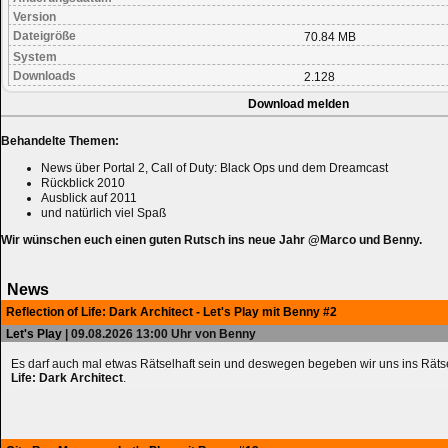
Version
Dateigröße
70.84 MB
System
Downloads
2.128
Download melden
Behandelte Themen:
News über Portal 2, Call of Duty: Black Ops und dem Dreamcast
Rückblick 2010
Ausblick auf 2011
und natürlich viel Spaß
Wir wünschen euch einen guten Rutsch ins neue Jahr @Marco und Benny.
News
Reflection of Life: Dark Architect - Let's Play mit Benny #2
Let's Play
| 09.08.2026 13:00 Uhr von Benny
Es darf auch mal etwas Rätselhaft sein und deswegen begeben wir uns ins Räts
Life: Dark Architect
.