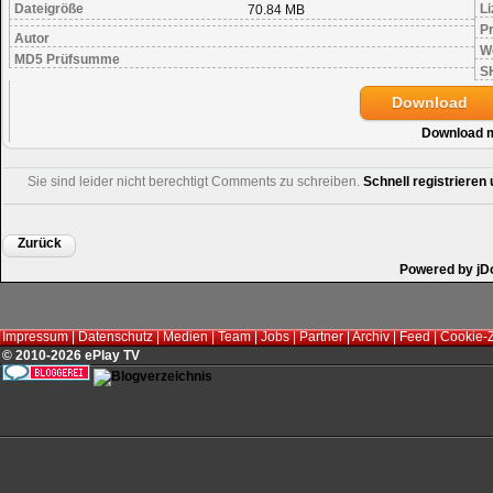
Dateigröße
Li
70.84 MB
Pr
Autor
W
MD5 Prüfsumme
S
Download
Download 
Sie sind leider nicht berechtigt Comments zu schreiben.
Schnell registriere
Zurück
Powered by jD
Impressum
|
Datenschutz
|
Medien
|
Team
|
Jobs
|
Partner
|
Archiv
|
Feed
|
Cookie-
© 2010-2026 ePlay TV