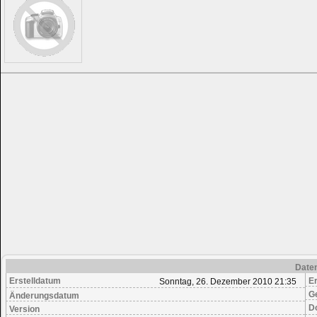
Date
Erstelldatum
Er
Sonntag, 26. Dezember 2010 21:35
G
Änderungsdatum
D
Version