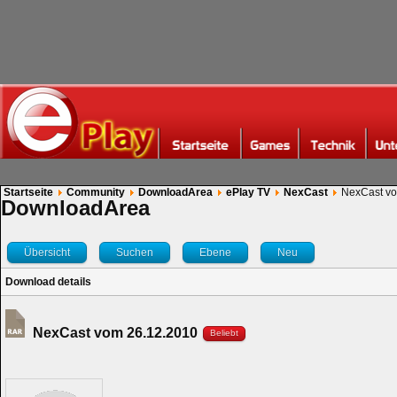
Startseite
Community
DownloadArea
ePlay TV
NexCast
NexCast vo
DownloadArea
Übersicht
Suchen
Ebene
Neu
Download details
NexCast vom 26.12.2010
Beliebt