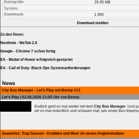
Dateigröße
29.95 MB
System
Downloads
1.995
Download melden
Zu den News:
Neofonie - WeTab 2.0
Google - Chrome 7 schon fertig
EA - Medal of Honor erfolgreich gestartet
EA - Call of Duty: Black Ops Systemanforderungen
News
City Bus Manager - Let's Play mit Benny #13
Let's Play
| 02.08.2026 13:00 Uhr von Benny
Endlich geht es mal weiter mit dem
City Bus Manager
. Und 
wir es mal ordentlich und schauen mal, wie unser Bus-Imperiu
Seaworks: Trap Season - Krabben und Meer im neuen Angelsimulator