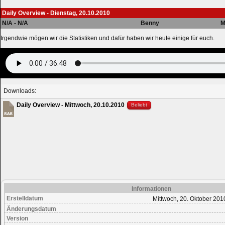
Daily Overview - Dienstag, 20.10.2010
N/A - N/A
Benny
M
Irgendwie mögen wir die Statistiken und dafür haben wir heute einige für euch.
Downloads:
Daily Overview - Mittwoch, 20.10.2010
Beliebt
Informationen
Erstelldatum
Mittwoch, 20. Oktober 201
Änderungsdatum
Version