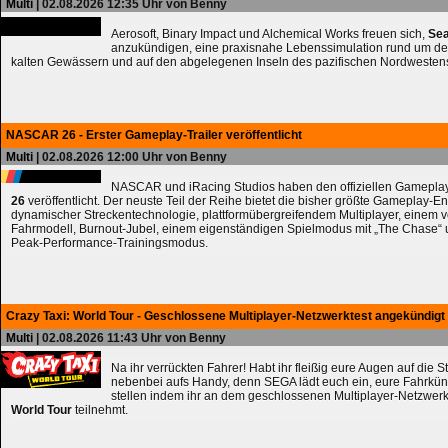
Multi
| 02.08.2026 12:35 Uhr von Benny
Aerosoft, Binary Impact und Alchemical Works freuen sich,
Sea
anzukündigen, eine praxisnahe Lebenssimulation rund um de
kalten Gewässern und auf den abgelegenen Inseln des pazifischen Nordwesten
NASCAR 26 - Erster Gameplay-Trailer veröffentlicht
Multi
| 02.08.2026 12:00 Uhr von Benny
NASCAR und iRacing Studios haben den offiziellen Gameplay
26
veröffentlicht. Der neuste Teil der Reihe bietet die bisher größte Gameplay-En
dynamischer Streckentechnologie, plattformübergreifendem Multiplayer, einem 
Fahrmodell, Burnout-Jubel, einem eigenständigen Spielmodus mit „The Chase
Peak-Performance-Trainingsmodus.
Crazy Taxi: World Tour - Geschlossene Multiplayer-Netzwerktest angekündigt
Multi
| 02.08.2026 11:43 Uhr von Benny
Na ihr verrückten Fahrer! Habt ihr fleißig eure Augen auf die 
nebenbei aufs Handy, denn SEGA lädt euch ein, eure Fahrkün
stellen indem ihr an dem geschlossenen Multiplayer-Netzwerk
World Tour
teilnehmt.