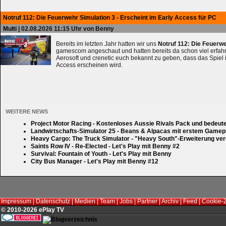
Notruf 112: Die Feuerwehr Simulation 3 - Erscheint im Early Access für PC
Multi
| 02.08.2026 11:15 Uhr von Benny
Bereits im letzten Jahr hatten wir uns
Notruf 112: Die Feuerw
gamescom angeschaut und hatten bereits da schon viel erfahre
Aerosoft und crenetic euch bekannt zu geben, dass das Spiel 
Access erscheinen wird.
WEITERE NEWS
Project Motor Racing - Kostenloses Aussie Rivals Pack und bedeut
Landwirtschafts-Simulator 25 - Beans & Alpacas mit erstem Gamep
Heavy Cargo: The Truck Simulator - "Heavy South"-Erweiterung verd
Saints Row IV - Re-Elected - Let's Play mit Benny #2
Survival: Fountain of Youth - Let's Play mit Benny
City Bus Manager - Let's Play mit Benny #12
Impressum
|
Datenschutz
|
Medien
|
Team
|
Jobs
|
Partner
|
Archiv
|
Feed
|
Cookie-
© 2010-2026 ePlay TV