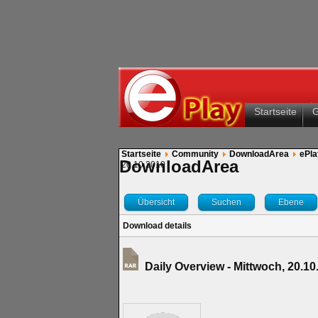
Startseite
Startseite
Community
DownloadArea
ePla
DownloadArea
20.10.2010
Übersicht
Suchen
Ebene
Download details
Daily Overview - Mittwoch, 20.1