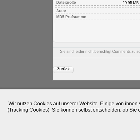
Dateigröße
29.95 MB
Autor
MD5 Prüfsumme
Sie sind leider nicht berechtigt Comments zu s
Zurück
Impressum
|
Datenschutz
|
Medien
|
Team
|
Jobs
|
P
© 2010-2026 ePlay TV
Wir nutzen Cookies auf unserer Website. Einige von ihnen s
(Tracking Cookies). Sie können selbst entscheiden, ob Sie 