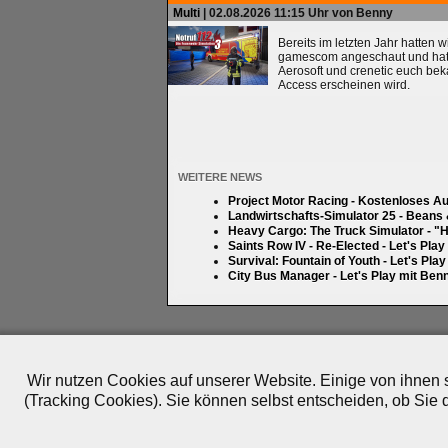
Multi
| 02.08.2026 11:15 Uhr von Benny
Bereits im letzten Jahr hatten 
gamescom angeschaut und hatten
Aerosoft und crenetic euch bek
Access erscheinen wird.
WEITERE NEWS
Project Motor Racing - Kostenloses A
Landwirtschafts-Simulator 25 - Beans
Heavy Cargo: The Truck Simulator - "H
Saints Row IV - Re-Elected - Let's Pla
Survival: Fountain of Youth - Let's Pla
City Bus Manager - Let's Play mit Ben
Impressum
|
Datenschutz
|
Medien
|
Team
|
Jobs
|
P
© 2010-2026 ePlay TV
Wir nutzen Cookies auf unserer Website. Einige von ihnen s
(Tracking Cookies). Sie können selbst entscheiden, ob Sie 