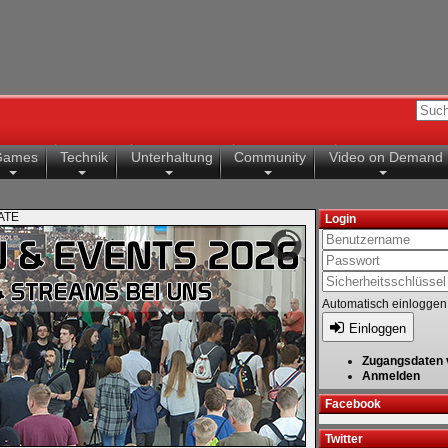
Games
Technik
Unterhaltung
Community
Video on Demand
ATE
Login
Automatisch einloggen
Einloggen
Zugangsdaten 
Anmelden
Facebook
Twitter