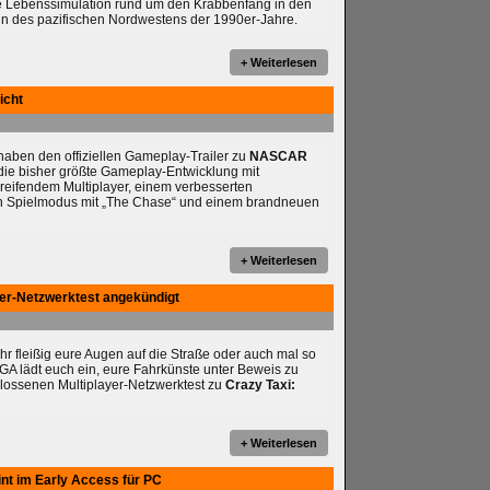
e Lebenssimulation rund um den Krabbenfang in den
n des pazifischen Nordwestens der 1990er-Jahre.
+ Weiterlesen
icht
ben den offiziellen Gameplay-Trailer zu
NASCAR
t die bisher größte Gameplay-Entwicklung mit
reifendem Multiplayer, einem verbesserten
en Spielmodus mit „The Chase“ und einem brandneuen
+ Weiterlesen
yer-Netzwerktest angekündigt
ihr fleißig eure Augen auf die Straße oder auch mal so
A lädt euch ein, eure Fahrkünste unter Beweis zu
hlossenen Multiplayer-Netzwerktest zu
Crazy Taxi:
+ Weiterlesen
int im Early Access für PC