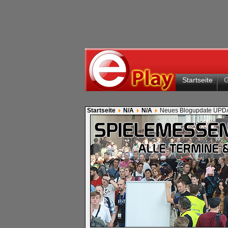
Startseite
Startseite
N/A
N/A
Neues Blogupdate UPD