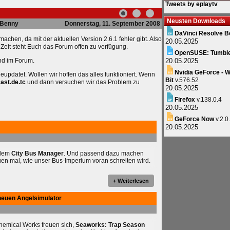
Tweets by eplaytv
Neusten Downloads
Benny
Donnerstag, 11. September 2008
DaVinci Resolve B
chen, da mit der aktuellen Version 2.6.1 fehler gibt. Also
20.05.2025
er Zeit steht Euch das Forum offen zu verfügung.
OpenSUSE: Tumbl
und im Forum.
20.05.2025
Nvidia GeForce - W
geupdatet. Wollen wir hoffen das alles funktioniert. Wenn
Bit
v.576.52
ast.de.tc
und dann versuchen wir das Problem zu
20.05.2025
Firefox
v.138.0.4
20.05.2025
GeForce Now
v.2.0
20.05.2025
 dem
City Bus Manager
. Und passend dazu machen
uen mal, wie unser Bus-Imperium voran schreiten wird.
+ Weiterlesen
neuen Angelsimulator
chemical Works freuen sich,
Seaworks: Trap Season