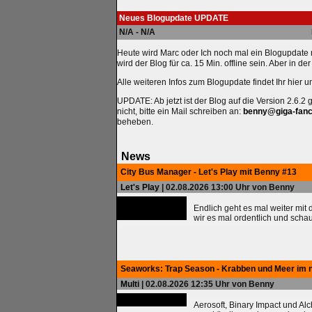
Neues Blogupdate UPDATE
N/A - N/A
Heute wird Marc oder Ich noch mal ein Blogupdate ma
wird der Blog für ca. 15 Min. offline sein. Aber in d
Alle weiteren Infos zum Blogupdate findet Ihr hier 
UPDATE: Ab jetzt ist der Blog auf die Version 2.6.2 
nicht, bitte ein Mail schreiben an:
benny@giga-fanc
beheben.
News
City Bus Manager - Let's Play mit Benny #13
Let's Play
| 02.08.2026 13:00 Uhr von Benny
Endlich geht es mal weiter mit
wir es mal ordentlich und scha
Seaworks: Trap Season - Krabben und Meer im 
Multi
| 02.08.2026 12:35 Uhr von Benny
Aerosoft, Binary Impact und Al