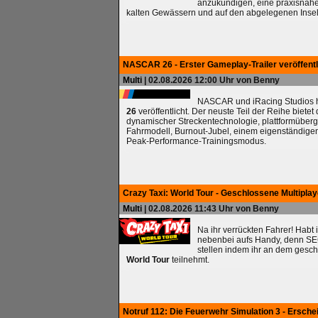
anzukündigen, eine praxisnah
kalten Gewässern und auf den abgelegenen Insel
NASCAR 26 - Erster Gameplay-Trailer veröffentl
Multi
| 02.08.2026 12:00 Uhr von Benny
NASCAR und iRacing Studios ha
26
veröffentlicht. Der neuste Teil der Reihe biete
dynamischer Streckentechnologie, plattformüberg
Fahrmodell, Burnout-Jubel, einem eigenständig
Peak-Performance-Trainingsmodus.
Crazy Taxi: World Tour - Geschlossene Multipla
Multi
| 02.08.2026 11:43 Uhr von Benny
Na ihr verrückten Fahrer! Habt 
nebenbei aufs Handy, denn SEG
stellen indem ihr an dem gesc
World Tour
teilnehmt.
Notruf 112: Die Feuerwehr Simulation 3 - Ersche