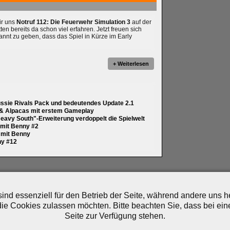
wir uns
Notruf 112: Die Feuerwehr Simulation 3
auf der
 bereits da schon viel erfahren. Jetzt freuen sich
annt zu geben, dass das Spiel in Kürze im Early
+ Weiterlesen
ussie Rivals Pack und bedeutendes Update 2.1
 & Alpacas mit erstem Gameplay
eavy South"-Erweiterung verdoppelt die Spielwelt
y mit Benny #2
y mit Benny
ny #12
artner
|
Archiv
|
Feed
|
Cookie-Zustimmung ändern
ind essenziell für den Betrieb der Seite, während andere uns 
die Cookies zulassen möchten. Bitte beachten Sie, dass bei ein
Seite zur Verfügung stehen.