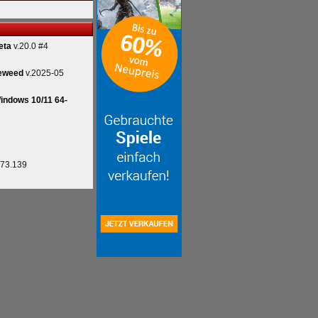
eta
v.20.0 #4
eweed
v.2025-05
indows 10/11 64-
.73.139