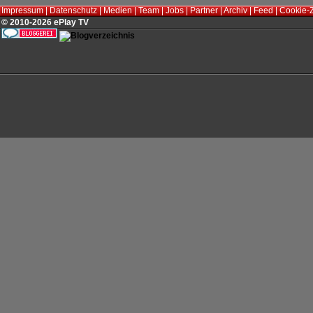
Impressum
|
Datenschutz
|
Medien
|
Team
|
Jobs
|
Partner
|
Archiv
|
Feed
|
Cookie-
© 2010-2026 ePlay TV