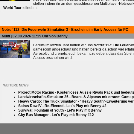
stellen indem ihr an dem geschlossenen Multiplayer-Netzwerk
World Tour
teilnehmt.
Notruf 112: Die Feuerwehr Simulation 3 - Erscheint im Early Access für PC
Multi
| 02.08.2026 11:15 Uhr von Benny
Bereits im letzten Jahr hatten wir uns
Notruf 112: Die Feuerw
gamescom angeschaut und hatten bereits da schon viel erfahre
Aerosoft und crenetic euch bekannt zu geben, dass das Spiel 
Access erscheinen wird.
WEITERE NEWS
Project Motor Racing - Kostenloses Aussie Rivals Pack und bedeut
Landwirtschafts-Simulator 25 - Beans & Alpacas mit erstem Gamep
Heavy Cargo: The Truck Simulator - "Heavy South"-Erweiterung verd
Saints Row IV - Re-Elected - Let's Play mit Benny #2
Survival: Fountain of Youth - Let's Play mit Benny
City Bus Manager - Let's Play mit Benny #12