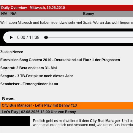
Daily Overview - Mittwoch, 19.05.2010
N/A - N/A
Benny
Wir haben Mittwoch und haben irgendwie sehr viel Spaß. Woran das wohl liegen
Zu den News:
Eurovision Song Contest 2010 - Deutschland auf Platz 1 der Prognosen
Starcraft 2 Beta endet am 31. Mai
Seagate - 3 TB-Festplatte noch dieses Jahr
Sennheiser - Firmengründer ist tot
News
City Bus Manager - Let's Play mit Benny #13
Let's Play
| 02.08.2026 13:00 Uhr von Benny
Endlich geht es mal weiter mit dem
City Bus Manager
. Und 
wir es mal ordentlich und schauen mal, wie unser Bus-Imperiu