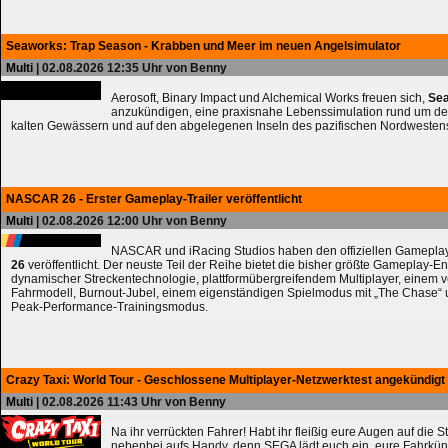
Seaworks: Trap Season - Krabben und Meer im neuen Angelsimulator
Multi
| 02.08.2026 12:35 Uhr von Benny
Aerosoft, Binary Impact und Alchemical Works freuen sich,
Sea
anzukündigen, eine praxisnahe Lebenssimulation rund um de
kalten Gewässern und auf den abgelegenen Inseln des pazifischen Nordwesten
NASCAR 26 - Erster Gameplay-Trailer veröffentlicht
Multi
| 02.08.2026 12:00 Uhr von Benny
NASCAR und iRacing Studios haben den offiziellen Gameplay
26
veröffentlicht. Der neuste Teil der Reihe bietet die bisher größte Gameplay-En
dynamischer Streckentechnologie, plattformübergreifendem Multiplayer, einem 
Fahrmodell, Burnout-Jubel, einem eigenständigen Spielmodus mit „The Chase
Peak-Performance-Trainingsmodus.
Crazy Taxi: World Tour - Geschlossene Multiplayer-Netzwerktest angekündigt
Multi
| 02.08.2026 11:43 Uhr von Benny
Na ihr verrückten Fahrer! Habt ihr fleißig eure Augen auf die 
nebenbei aufs Handy, denn SEGA lädt euch ein, eure Fahrkün