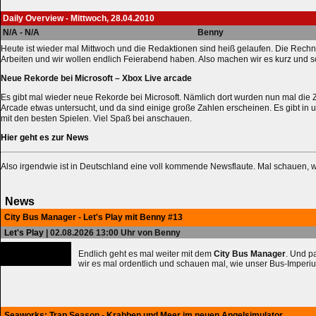
Daily Overview - Mittwoch, 28.04.2010
N/A - N/A
Benny
Heute ist wieder mal Mittwoch und die Redaktionen sind heiß gelaufen. Die Rech
Arbeiten und wir wollen endlich Feierabend haben. Also machen wir es kurz und 
Neue Rekorde bei Microsoft – Xbox Live arcade
Es gibt mal wieder neue Rekorde bei Microsoft. Nämlich dort wurden nun mal die 
Arcade etwas untersucht, und da sind einige große Zahlen erscheinen. Es gibt in
mit den besten Spielen. Viel Spaß bei anschauen.
Hier geht es zur News
Also irgendwie ist in Deutschland eine voll kommende Newsflaute. Mal schauen, w
News
City Bus Manager - Let's Play mit Benny #13
Let's Play
| 02.08.2026 13:00 Uhr von Benny
Endlich geht es mal weiter mit dem
City Bus Manager
. Und 
wir es mal ordentlich und schauen mal, wie unser Bus-Imperiu
Seaworks: Trap Season - Krabben und Meer im neuen Angelsimulator