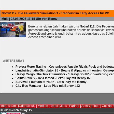
Notruf 112: Die Feuerwehr Simulation 3 - Erscheint im Early Access für PC
Multi
| 02.08.2026 11:15 Uhr von Benny
Bereits im letzten Jahr hatten wir uns
Notruf 112: Die Feuerw
gamescom angeschaut und hatten bereits da schon viel erfahre
Aerosoft und crenetic euch bekannt zu geben, dass das Spiel 
Access erscheinen wird.
WEITERE NEWS
Project Motor Racing - Kostenloses Aussie Rivals Pack und bedeut
Landwirtschafts-Simulator 25 - Beans & Alpacas mit erstem Gamep
Heavy Cargo: The Truck Simulator - "Heavy South"-Erweiterung verd
Saints Row IV - Re-Elected - Let's Play mit Benny #2
Survival: Fountain of Youth - Let's Play mit Benny
City Bus Manager - Let's Play mit Benny #12
Impressum
|
Datenschutz
|
Medien
|
Team
|
Jobs
|
Partner
|
Archiv
|
Feed
|
Cookie-
© 2010-2026 ePlay TV