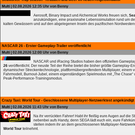
Multi
| 02.08.2026 12:35 Uhr von Benny
Aerosoft, Binary Impact und Alchemical Works freuen sich,
Sea
anzukündigen, eine praxisnahe Lebenssimulation rund um de
kalten Gewässern und auf den abgelegenen Inseln des pazifischen Nordwesten
NASCAR 26 - Erster Gameplay-Trailer veröffentlicht
Multi
| 02.08.2026 12:00 Uhr von Benny
NASCAR und iRacing Studios haben den offiziellen Gameplay
26
veröffentlicht. Der neuste Teil der Reihe bietet die bisher größte Gameplay-En
dynamischer Streckentechnologie, plattformübergreifendem Multiplayer, einem 
Fahrmodell, Burnout-Jubel, einem eigenständigen Spielmodus mit „The Chase
Peak-Performance-Trainingsmodus.
Crazy Taxi: World Tour - Geschlossene Multiplayer-Netzwerktest angekündigt
Multi
| 02.08.2026 11:43 Uhr von Benny
Na ihr verrückten Fahrer! Habt ihr fleißig eure Augen auf die 
nebenbei aufs Handy, denn SEGA lädt euch ein, eure Fahrkün
stellen indem ihr an dem geschlossenen Multiplayer-Netzwerk
World Tour
teilnehmt.