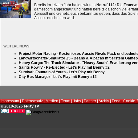
Bereits im letzten Jahr hatten wir uns
Notruf 112: Die Feuerw
gamescom angeschaut und hatten bereits da schon viel erfahre
Aerosoft und crenetic euch bekannt zu geben, dass das Spiel 
Access erscheinen wird.
WEITERE NEWS
Project Motor Racing - Kostenloses Aussie Rivals Pack und bedeut
Landwirtschafts-Simulator 25 - Beans & Alpacas mit erstem Gamep
Heavy Cargo: The Truck Simulator - "Heavy South"-Erweiterung verd
Saints Row IV - Re-Elected - Let's Play mit Benny #2
Survival: Fountain of Youth - Let's Play mit Benny
City Bus Manager - Let's Play mit Benny #12
Impressum
|
Datenschutz
|
Medien
|
Team
|
Jobs
|
Partner
|
Archiv
|
Feed
|
Cookie-
© 2010-2026 ePlay TV