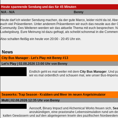
Heute spannende Sendung und das für 45 Minuten
N/A - N/A
Benny
Heute darf ich wieder Sendung machen, da der gute Marco, leider nicht da ist. Abe
euch viel Präsentieren. Unter anderem Präsentieren wir euch das neuste aus der
Community. Des Weiteren werden wir das aktuelle Thema mit euch besprechen: N
Ludwigsburg. Eure Meinung ist dazu gefragt, als scheibt schonmal in die Comment
Also schalten fleißig ein heute von 20:00 - 20:45 Uhr ein.
News
City Bus Manager - Let's Play mit Benny #13
Let's Play
| 02.08.2026 13:00 Uhr von Benny
Endlich geht es mal weiter mit dem
City Bus Manager
. Und 
wir es mal ordentlich und schauen mal, wie unser Bus-Imperiu
Seaworks: Trap Season - Krabben und Meer im neuen Angelsimulator
Multi
| 02.08.2026 12:35 Uhr von Benny
Aerosoft, Binary Impact und Alchemical Works freuen sich,
Sea
anzukündigen, eine praxisnahe Lebenssimulation rund um de
kalten Gewässern und auf den abgelegenen Inseln des pazifischen Nordwesten