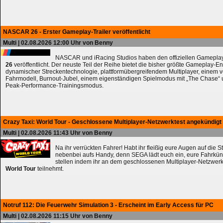
NASCAR 26 - Erster Gameplay-Trailer veröffentlicht
Multi
| 02.08.2026 12:00 Uhr von Benny
NASCAR und iRacing Studios haben den offiziellen Gameplay
26
veröffentlicht. Der neuste Teil der Reihe bietet die bisher größte Gameplay-En
dynamischer Streckentechnologie, plattformübergreifendem Multiplayer, einem 
Fahrmodell, Burnout-Jubel, einem eigenständigen Spielmodus mit „The Chase
Peak-Performance-Trainingsmodus.
Crazy Taxi: World Tour - Geschlossene Multiplayer-Netzwerktest angekündigt
Multi
| 02.08.2026 11:43 Uhr von Benny
Na ihr verrückten Fahrer! Habt ihr fleißig eure Augen auf die 
nebenbei aufs Handy, denn SEGA lädt euch ein, eure Fahrkün
stellen indem ihr an dem geschlossenen Multiplayer-Netzwerk
World Tour
teilnehmt.
Notruf 112: Die Feuerwehr Simulation 3 - Erscheint im Early Access für PC
Multi
| 02.08.2026 11:15 Uhr von Benny