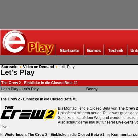
Startseite
Video on Demand
Let's Play
Let's Play
The Crew 2 - Einblicke in die Closed Beta #1
Let's Play - Let's Play
Benny
The Crew 2 - Einblicke in die Closed Beta #1
Bis Montag lief die Closed Beta von
The Crew 2
Ubisoft hat mit dem neuen Teil etwas gutes gesch
Spiel zu uns auf dem Weg und werden dieses na
Also schaut gerne mal auf unserer
Live-Seite
vo
Live.
Weiterlesen: The Crew 2 - Einblicke in die Closed Beta #1
Kommentar sc