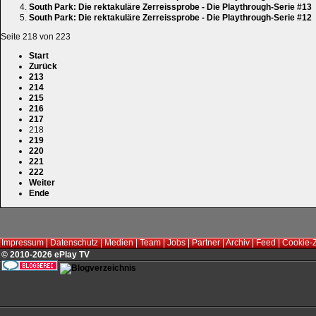
South Park: Die rektakuläre Zerreissprobe - Die Playthrough-Serie #13
South Park: Die rektakuläre Zerreissprobe - Die Playthrough-Serie #12
Seite 218 von 223
Start
Zurück
213
214
215
216
217
218
219
220
221
222
Weiter
Ende
Impressum
|
Datenschutz
|
Medien
|
Team
|
Jobs
|
Partner
|
Archiv
|
Feed
|
Cookie-
© 2010-2026 ePlay TV