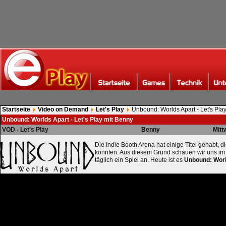
Startseite
Video on Demand
Let's Play
Unbound: Worlds Apart - Let's Pla
Unbound: Worlds Apart - Let's Play mit Benny
VOD - Let's Play
Benny
Mitt
Die Indie Booth Arena hat einige Titel gehabt, d
konnten. Aus diesem Grund schauen wir uns im
täglich ein Spiel an. Heute ist es
Unbound: Worl