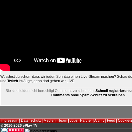
Wusstest du schon, dass wir jeden Sonntag einen Live-Stream machen? Schau d
und
Twitch
im Auge, denn dort gehen wir LIVE.
Sie sind leider nicht berechtigt Comments zu schreiben.
Schnell registrieren u
Comments ohne Spam-Schutz zu schreiben.
Impressum
|
Datenschutz
|
Medien
|
Team
|
Jobs
|
Partner
|
Archiv
|
Feed
|
Cookie-
© 2010-2026 ePlay TV