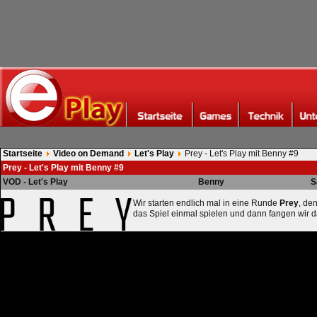
Startseite
Video on Demand
Let's Play
Prey - Let's Play mit Benny #9
Prey - Let's Play mit Benny #9
VOD - Let's Play
Benny
S
Wir starten endlich mal in eine Runde
Prey
, de
das Spiel einmal spielen und dann fangen wir d