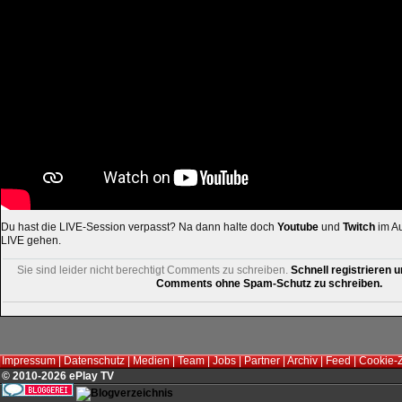
Du hast die LIVE-Session verpasst? Na dann halte doch
Youtube
und
Twitch
im Au
LIVE gehen.
Sie sind leider nicht berechtigt Comments zu schreiben.
Schnell registrieren u
Comments ohne Spam-Schutz zu schreiben.
Impressum
|
Datenschutz
|
Medien
|
Team
|
Jobs
|
Partner
|
Archiv
|
Feed
|
Cookie-
© 2010-2026 ePlay TV