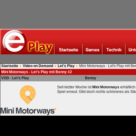
Startseite
Video on Demand
Let's Play
Mini Motorways - Let's Play mit B
Mini Motorways - Let's Play mit Benny #2
VOD - Let's Play
Benny
Seit letzter Woche ist
Mini Motorways
erhältlich
Spiel erneut. Gibt doch nichts schöneres als S