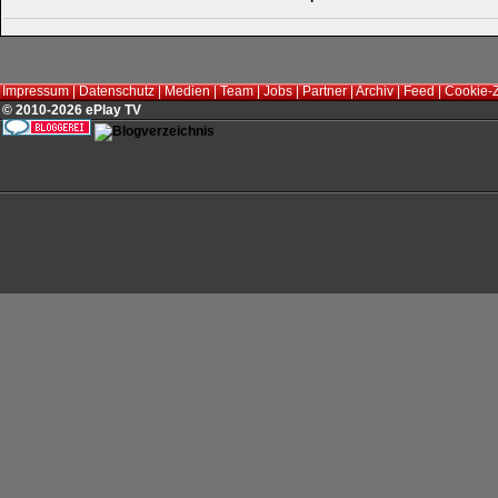
Impressum
|
Datenschutz
|
Medien
|
Team
|
Jobs
|
Partner
|
Archiv
|
Feed
|
Cookie-
© 2010-2026 ePlay TV