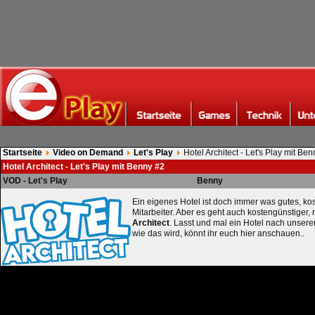
Startseite
Video on Demand
Let's Play
Hotel Architect - Let's Play mit Be
Hotel Architect - Let's Play mit Benny #2
VOD - Let's Play
Benny
Ein eigenes Hotel ist doch immer was gutes, kos
Mitarbeiter. Aber es geht auch kostengünstiger,
Architect
. Lasst und mal ein Hotel nach unse
wie das wird, könnt ihr euch hier anschauen..