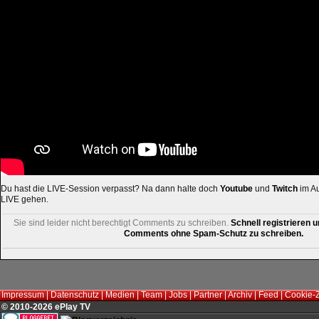
Du hast die LIVE-Session verpasst? Na dann halte doch
Youtube
und
Twitch
im Au
LIVE gehen.
Sie sind leider nicht berechtigt Comments zu schreiben.
Schnell registrieren u
Comments ohne Spam-Schutz zu schreiben.
Impressum
|
Datenschutz
|
Medien
|
Team
|
Jobs
|
Partner
|
Archiv
|
Feed
|
Cookie-
© 2010-2026 ePlay TV