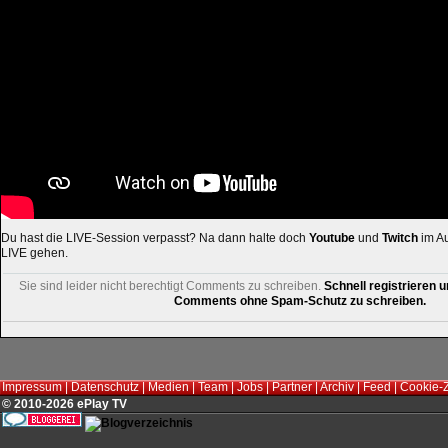
Du hast die LIVE-Session verpasst? Na dann halte doch
Youtube
und
Twitch
im Au
LIVE gehen.
Sie sind leider nicht berechtigt Comments zu schreiben.
Schnell registrieren u
Comments ohne Spam-Schutz zu schreiben.
Impressum
|
Datenschutz
|
Medien
|
Team
|
Jobs
|
Partner
|
Archiv
|
Feed
|
Cookie-
© 2010-2026 ePlay TV