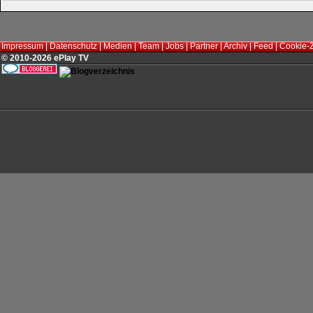
Impressum
|
Datenschutz
|
Medien
|
Team
|
Jobs
|
Partner
|
Archiv
|
Feed
|
Cookie-
© 2010-2026 ePlay TV