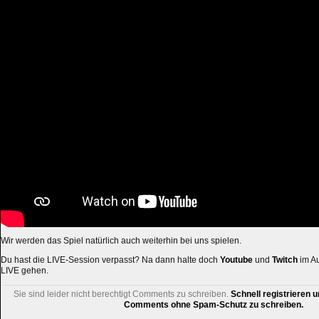
Wir werden das Spiel natürlich auch weiterhin bei uns spielen.
Du hast die LIVE-Session verpasst? Na dann halte doch
Youtube
und
Twitch
im Au
LIVE gehen.
Sie sind leider nicht berechtigt Comments zu schreiben.
Schnell registrieren u
Comments ohne Spam-Schutz zu schreiben.