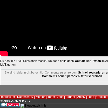
Du hast die LIVE-Session verpasst? Na dann halte doch
Youtube
und
Twitch
im Au
LIVE gehen.
Sie sind leider nicht berechtigt Comments zu schreiben.
Schnell registrieren u
Comments ohne Spam-Schutz zu schreiben.
Impressum
|
Datenschutz
|
Medien
|
Team
|
Jobs
|
Partner
|
Archiv
|
Feed
|
Cookie-
© 2010-2026 ePlay TV