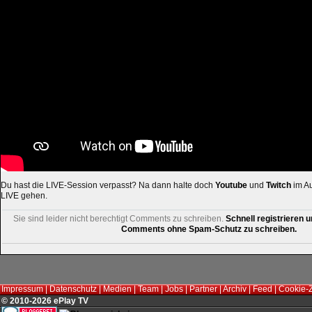
Du hast die LIVE-Session verpasst? Na dann halte doch
Youtube
und
Twitch
im Au
LIVE gehen.
Sie sind leider nicht berechtigt Comments zu schreiben.
Schnell registrieren u
Comments ohne Spam-Schutz zu schreiben.
Impressum
|
Datenschutz
|
Medien
|
Team
|
Jobs
|
Partner
|
Archiv
|
Feed
|
Cookie-
© 2010-2026 ePlay TV