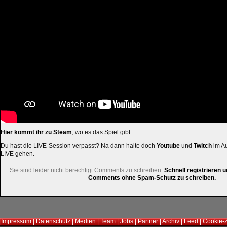
Hier kommt ihr zu Steam
, wo es das Spiel gibt.
Du hast die LIVE-Session verpasst? Na dann halte doch
Youtube
und
Twitch
im Au
LIVE gehen.
Sie sind leider nicht berechtigt Comments zu schreiben.
Schnell registrieren u
Comments ohne Spam-Schutz zu schreiben.
Impressum
|
Datenschutz
|
Medien
|
Team
|
Jobs
|
Partner
|
Archiv
|
Feed
|
Cookie-