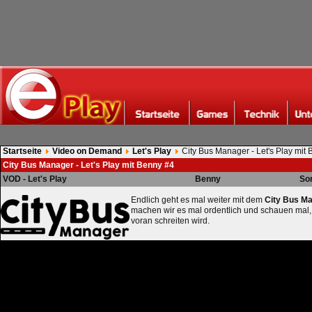
Startseite
Video on Demand
Let's Play
City Bus Manager - Let's Play mit
City Bus Manager - Let's Play mit Benny #4
VOD - Let's Play
Benny
So
Endlich geht es mal weiter mit dem
City Bus M
machen wir es mal ordentlich und schauen mal
voran schreiten wird.