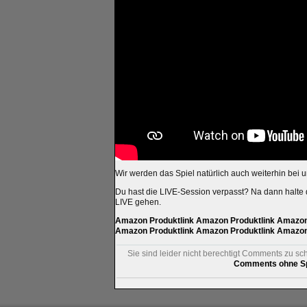
Wir werden das Spiel natürlich auch weiterhin bei u
Du hast die LIVE-Session verpasst? Na dann halte
LIVE gehen.
Amazon Produktlink
Amazon Produktlink
Amazon 
Amazon Produktlink
Amazon Produktlink
Amazon 
Sie sind leider nicht berechtigt Comments zu sc
Comments ohne Sp