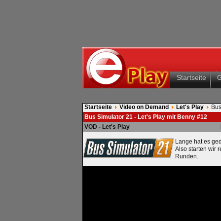
Startseite
Startseite
Video on Demand
Let's Play
Bus
Bus Simulator 21 - Let's Play mit Benny #12
VOD - Let's Play
Lange hat es ged
Also starten wir 
Runden.