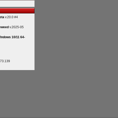
eta
v.20.0 #4
eweed
v.2025-05
indows 10/11 64-
.73.139