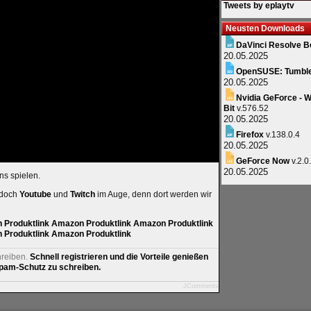
Tweets by eplaytv
Neusten Downloads
DaVinci Resolve B
20.05.2025
OpenSUSE: Tumbl
20.05.2025
Nvidia GeForce - W
Bit
v.576.52
20.05.2025
Firefox
v.138.0.4
20.05.2025
GeForce Now
v.2.0
20.05.2025
ns spielen.
 doch
Youtube
und
Twitch
im Auge, denn dort werden wir
Produktlink
Amazon Produktlink
Amazon Produktlink
Produktlink
Amazon Produktlink
hreiben.
Schnell registrieren und die Vorteile genießen
am-Schutz zu schreiben.
JComments