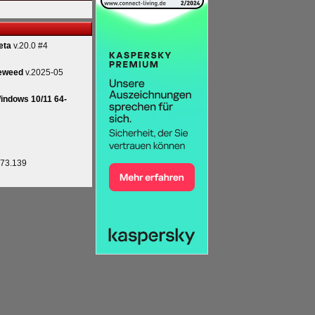
eta
v.20.0 #4
eweed
v.2025-05
indows 10/11 64-
.73.139