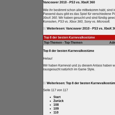
Vancouver 2010 - PS3 vs. XboX 360
Wie ihr bestimmt schon alle mitbekomm habt, sind i
Passend dazu gibt es das Spiel für verschiedene Pl
XboX 360
. Wir haben gesucht und sind fündig gew
Konsolen,
PS3
vs.
Xbox 360, Sony
vs.
Microsoft.
Weiterlesen: Vancouver 2010 - PS3 vs. XboX 3
Top 8 der besten Karnevalkostüme
Top-Themen - Top-Themen
Adm
Top 8 der besten Karnevalkostüme
Helau!
Wir haben Karneval und zu diesem Anlass haben wi
rausgesucht natürlich im Game Style.
Weiterlesen: Top 8 der besten Karnevalkostü
Seite 117 von 117
Start
Zurück
108
109
110