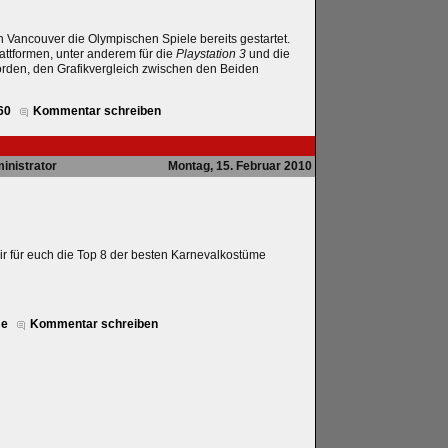
n Vancouver die Olympischen Spiele bereits gestartet.
attformen, unter anderem für die
Playstation 3
und die
orden, den Grafikvergleich zwischen den Beiden
60
Kommentar schreiben
inistrator
Montag, 15. Februar 2010
r für euch die Top 8 der besten Karnevalkostüme
me
Kommentar schreiben