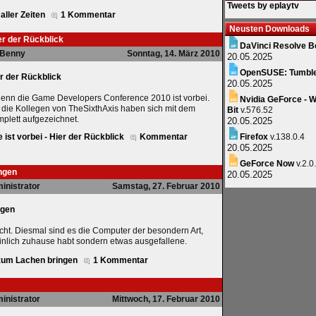
Tweets by eplaytv
aller Zeiten
1 Kommentar
Neusten Downloads
er der Rückblick
DaVinci Resolve B
Benny
Sonntag, 14. März 2010
20.05.2025
OpenSUSE: Tumbl
r der Rückblick
20.05.2025
 denn die Game Developers Conference 2010 ist vorbei.
Nvidia GeForce - W
d die Kollegen von TheSixthAxis haben sich mit dem
Bit
v.576.52
plett aufgezeichnet.
20.05.2025
st vorbei - Hier der Rückblick
Kommentar
Firefox
v.138.0.4
20.05.2025
GeForce Now
v.2.0
ngen
20.05.2025
inistrator
Samstag, 27. Februar 2010
ngen
cht. Diesmal sind es die Computer der besondern Art,
heinlich zuhause habt sondern etwas ausgefallene.
 zum Lachen bringen
1 Kommentar
inistrator
Mittwoch, 17. Februar 2010