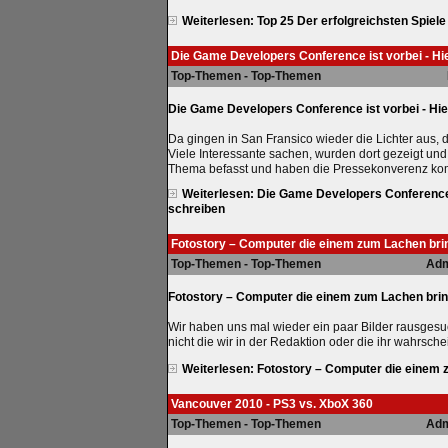
Weiterlesen: Top 25 Der erfolgreichsten Spiele 
Die Game Developers Conference ist vorbei - Hi
Top-Themen - Top-Themen
Die Game Developers Conference ist vorbei - Hie
Da gingen in San Fransico wieder die Lichter aus,
Viele Interessante sachen, wurden dort gezeigt un
Thema befasst und haben die Pressekonverenz kom
Weiterlesen: Die Game Developers Conference i
schreiben
Fotostory – Computer die einem zum Lachen bri
Top-Themen - Top-Themen
Adm
Fotostory – Computer die einem zum Lachen bri
Wir haben uns mal wieder ein paar Bilder rausgesu
nicht die wir in der Redaktion oder die ihr wahrsc
Weiterlesen: Fotostory – Computer die einem
Vancouver 2010 - PS3 vs. XboX 360
Top-Themen - Top-Themen
Adm