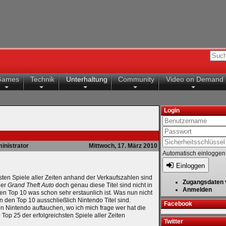
Games
Technik
Unterhaltung
Community
Video on Demand
Login
inistrator
Mittwoch, 17. März 2010
Automatisch einloggen
Einloggen
ten Spiele aller Zeiten anhand der Verkaufszahlen sind
Zugangsdaten 
er
Grand Theft Auto
doch genau diese Titel sind nicht in
Anmelden
den Top 10 was schon sehr erstaunlich ist. Was nun nicht
n den Top 10 ausschließlich Nintendo Titel sind.
Facebook
on Nintendo auftauchen, wo ich mich frage wer hat die
Top 25 der erfolgreichsten Spiele aller Zeiten
Twitter