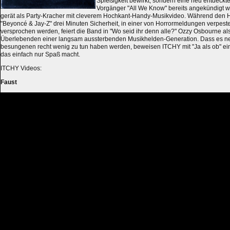
Spießigkeit bewirkt, sondern eine neu entdeckte
Vorgänger "All We Know" bereits angekündigt w
gerät als Party-Kracher mit cleverem Hochkant-Handy-Musikvideo. Während den 
"Beyoncé & Jay-Z" drei Minuten Sicherheit, in einer von Horrormeldungen verpest
versprochen werden, feiert die Band in "Wo seid ihr denn alle?" Ozzy Osbourne als
Überlebenden einer langsam aussterbenden Musikhelden-Generation. Dass es neu
besungenen recht wenig zu tun haben werden, beweisen ITCHY mit "Ja als ob" ein
das einfach nur Spaß macht.
ITCHY Videos:
Faust