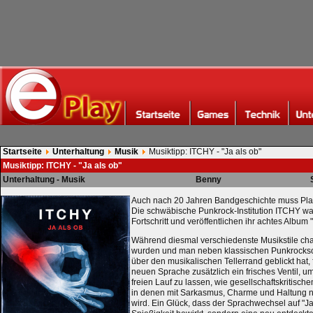
Startseite
Unterhaltung
Musik
Musiktipp: ITCHY - "Ja als ob"
Musiktipp: ITCHY - "Ja als ob"
Unterhaltung - Musik
Benny
Auch nach 20 Jahren Bandgeschichte muss Plat
Die schwäbische Punkrock-Institution ITCHY 
Fortschritt und veröffentlichen ihr achtes Album 
Während diesmal verschiedenste Musikstile c
wurden und man neben klassischen Punkrockso
über den musikalischen Tellerrand geblickt hat,
neuen Sprache zusätzlich ein frisches Ventil,
freien Lauf zu lassen, wie gesellschaftskritisch
in denen mit Sarkasmus, Charme und Haltung n
wird. Ein Glück, dass der Sprachwechsel auf "Ja