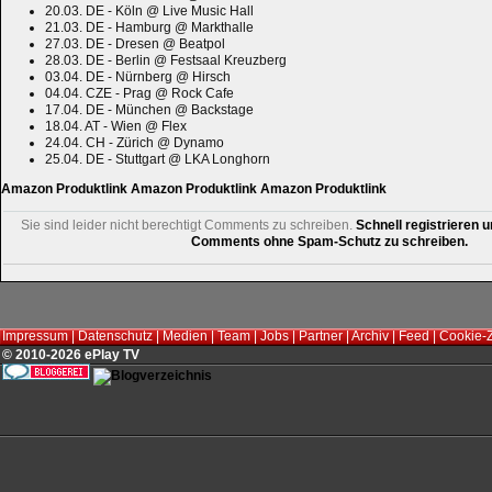
20.03. DE - Köln @ Live Music Hall
21.03. DE - Hamburg @ Markthalle
27.03. DE - Dresen @ Beatpol
28.03. DE - Berlin @ Festsaal Kreuzberg
03.04. DE - Nürnberg @ Hirsch
04.04. CZE - Prag @ Rock Cafe
17.04. DE - München @ Backstage
18.04. AT - Wien @ Flex
24.04. CH - Zürich @ Dynamo
25.04. DE - Stuttgart @ LKA Longhorn
Amazon Produktlink
Amazon Produktlink
Amazon Produktlink
Sie sind leider nicht berechtigt Comments zu schreiben.
Schnell registrieren u
Comments ohne Spam-Schutz zu schreiben.
Impressum
|
Datenschutz
|
Medien
|
Team
|
Jobs
|
Partner
|
Archiv
|
Feed
|
Cookie-
© 2010-2026 ePlay TV