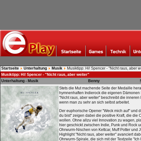
Startseite
Unterhaltung
Musik
Musiktipp: Hi! Spencer - "Nicht raus, aber w
Musiktipp: Hi! Spencer - "Nicht raus, aber weiter"
Unterhaltung - Musik
Benny
Stets die Mut machende Seite der Medaille hera
hymnenhaften Indierock die eigenen Dämonen 
"Nicht raus, aber weiter" beschreibt die inneren K
wenn man zu sehr an sich selbst arbeitet.
Der euphorische Opener "Weck mich auf" und d
du bist" zeigen dabei die positive Kraft, die die
wollen. Ohne allzu viel Innovation zu wagen, pl
hier geschickt zwischen Indie, Punk und Rock un
Ohrwurm-Nischen von Kettcar, Muff Potter und J
Highlight "Nicht raus, aber weiter" avanciert d
Ohrwurm-Spirale, die sich mit der Textzeile "I