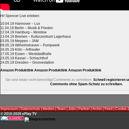
Hi! Spencer Live erleben:
10.04.19 Hannover – Lux
11.04.19 Berlin – Musik & Frieden
12.04.19 Hamburg – Molotow
13.04.19 Bremen – Kulturzentrum Lagerhaus
03.05.19 Meppen – JAM
09.05.19 Wilhelmshaven – Pumpwerk
16.05.19 Köln – Artheater
17.05.19 Essen – Weststadthalle
23.05.19 Kassel – Schlachthof
24.05.19 Dresden – Groovestation
Amazon Produktlink
Amazon Produktlink
Amazon Produktlink
Sie sind leider nicht berechtigt Comments zu schreiben.
Schnell registrieren u
Comments ohne Spam-Schutz zu schreiben.
Impressum
|
Datenschutz
|
Medien
|
Team
|
Jobs
|
Partner
|
Archiv
|
Feed
|
Cookie-
© 2010-2026 ePlay TV