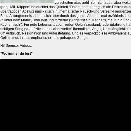
zu scheitern/das geht hier nicht raus, aber weite
gräbt. Mit "Klippen" beleuchtet das Quintett düster und eindringlich die Entfrem
überträgt den Absturz musikalisch in infernalische Rausch-und Verzerr-Frequenzen
Bass-Arrangements ziehen sich aber durch das ganze Album – mal erzählerisch und
("Hinter dem Mond"), mal laut und fordernd ("Angst ist ein Magnet"), mal ruhig und 
Küchentisch"). Für jede Lebenssituation, jeden Gefühlszustand, jede Erfahrung h
richtigen Song parat: "Nicht raus, aber weiter" thematisiert Angst, Unzulänglichkeit
um Aufbruch, Resignation und Auferstehung. Und es verpackt diese Ambivalenz au
Optimismus in teils euphorische, teils getragene Songs.
Hi! Spencer Videos:
"Wo immer du bist"