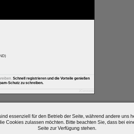
AND)
hreiben.
Schnell registrieren und die Vorteile genießen
am-Schutz zu schreiben.
JComments
artner
|
Archiv
|
Feed
|
Cookie-Zustimmung ändern
ind essenziell für den Betrieb der Seite, während andere uns 
die Cookies zulassen möchten. Bitte beachten Sie, dass bei ein
Seite zur Verfügung stehen.