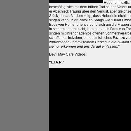
Heberlein textlic
beschäftigt sich mit dem frühen Tod seines Vaters 
er Abschied: Traurig über den Verlust, aber gleich
Stück, das außerdem zeigt, dass Heberlein nicht nu
singen kann. In druckvollen Songs wie "Dead Embe
Epos von Homer orientiert und sich um die Fragen
in seinem Leben sucht, kommen auch Fans von Thri
singen mit ihrer gnadenlos offenen Schmerzverarbe
schaffen es trotzdem, ein optimistisches Fazit zu z
zurücksehen und mit reinem Herzen in die Zukunft b
sie nur erkennen und uns darauf einlassen."
Devil May Care Videos:
"L.I.A.R."