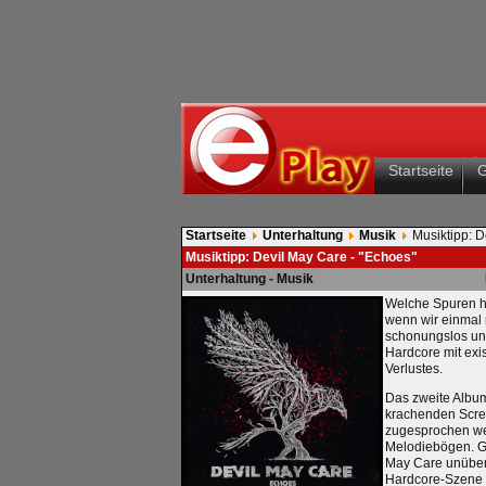
Startseite
Startseite
Unterhaltung
Musik
Musiktipp: D
Musiktipp: Devil May Care - "Echoes"
Unterhaltung - Musik
Welche Spuren hi
wenn wir einmal 
schonungslos und
Hardcore mit ex
Verlustes.
Das zweite Album
krachenden Scre
zugesprochen wer
Melodiebögen. Gen
May Care unüber
Hardcore-Szene h