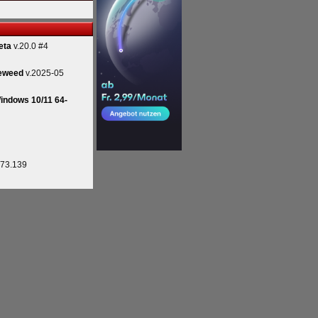
eta
v.20.0 #4
eweed
v.2025-05
indows 10/11 64-
.73.139