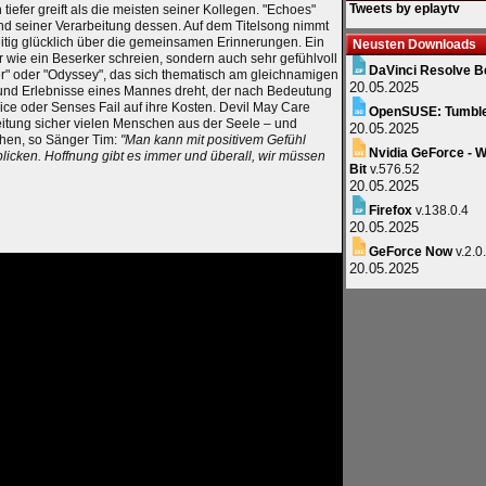
Tweets by eplaytv
h tiefer greift als die meisten seiner Kollegen. "Echoes"
und seiner Verarbeitung dessen. Auf dem Titelsong nimmt
zeitig glücklich über die gemeinsamen Erinnerungen. Ein
Neusten Downloads
r wie ein Beserker schreien, sondern auch sehr gefühlvoll
DaVinci Resolve B
r" oder "Odyssey", das sich thematisch am gleichnamigen
20.05.2025
 und Erlebnisse eines Mannes dreht, der nach Bedeutung
ce oder Senses Fail auf ihre Kosten. Devil May Care
OpenSUSE: Tumbl
itung sicher vielen Menschen aus der Seele – und
20.05.2025
iehen, so Sänger Tim:
"Man kann mit positivem Gefühl
Nvidia GeForce - W
licken. Hoffnung gibt es immer und überall, wir müssen
Bit
v.576.52
20.05.2025
Firefox
v.138.0.4
20.05.2025
GeForce Now
v.2.0
20.05.2025