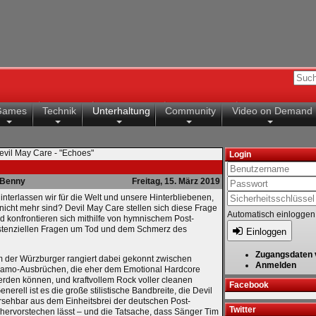
Games
Technik
Unterhaltung
Community
Video on Demand
evil May Care - "Echoes"
Login
Benny
Freitag, 15. März 2019
nterlassen wir für die Welt und unsere Hinterbliebenen,
nicht mehr sind? Devil May Care stellen sich diese Frage
Automatisch einloggen
 konfrontieren sich mithilfe von hymnischem Post-
istenziellen Fragen um Tod und dem Schmerz des
Einloggen
Zugangsdaten 
 der Würzburger rangiert dabei gekonnt zwischen
Anmelden
amo-Ausbrüchen, die eher dem Emotional Hardcore
den können, und kraftvollem Rock voller cleanen
Facebook
erell ist es die große stilistische Bandbreite, die Devil
sehbar aus dem Einheitsbrei der deutschen Post-
Twitter
ervorstechen lässt – und die Tatsache, dass Sänger Tim