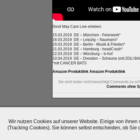
Devil May Care Live erleben:
15.03.2019 DE – München - Feierwerk*
16.03.2019 DE – Leipzig – Naumans*
20.03.2019 DE – Berlin - Musik & Frieden*
21.03.2019 DE – Hamburg - headCrash*
22.03.2019 DE – Würzburg – b-hof
10.04.2019 DE – Dresden – Scheune (mit ZOLI B
*mit CANCER BATS
Amazon Produktlink
Amazon Produktlink
Sie sind leider nicht berechtigt Comments zu sc
Comments ohne Sp
Impressum
|
Datenschutz
|
Medien
|
Team
|
Jobs
|
P
© 2010-2026 ePlay TV
Wir nutzen Cookies auf unserer Website. Einige von ihnen s
(Tracking Cookies). Sie können selbst entscheiden, ob Sie 