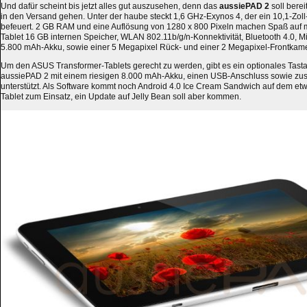
Und dafür scheint bis jetzt alles gut auszusehen, denn das
aussiePAD 2
soll berei
in den Versand gehen. Unter der haube steckt 1,6 GHz-Exynos 4, der ein 10,1-Zol
befeuert. 2 GB RAM und eine Auflösung von 1280 x 800 Pixeln machen Spaß auf me
Tablet 16 GB internen Speicher, WLAN 802.11b/g/n-Konnektivität, Bluetooth 4.0, M
5.800 mAh-Akku, sowie einer 5 Megapixel Rück- und einer 2 Megapixel-Frontkam
Um den ASUS Transformer-Tablets gerecht zu werden, gibt es ein optionales Tasta
aussiePAD 2 mit einem riesigen 8.000 mAh-Akku, einen USB-Anschluss sowie zus
unterstützt. Als Software kommt noch Android 4.0 Ice Cream Sandwich auf dem etw
Tablet zum Einsatz, ein Update auf Jelly Bean soll aber kommen.