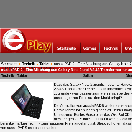
Startseite
Technik
Tablet
aussiePAD 2 - Eine Mischung aus Galaxy Note 
Transformer für unter 300 Dollar?
aussiePAD 2 - Eine Mischung aus Galaxy Note 2 und ASUS Transformer für unt
Technik - Tablet
Julian
Die
Dass das Galaxy Note 2 ziemlich potente Hardwar
ASUS Transformer-Reihe liet ein innovatives, wi
zugrunde - was passiert nun, wenn man beides k
unschlagbaren Preis auf den Markt bringt?
Die Australier von
aussiePADS
wollen es wissen
Hersteller mit tollen Ideen gibt es oft - leider ma
Umsetzung. Bestes Beispiel ist das WikiPad 3D. 
diesjährigen CES tolle Technik für wenig Geld ve
bei mittelmäßger Technik zum happigen Preis angelangt ist. Bleibt zu hoffen, das
von aussiePADS es besser machen.