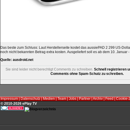
Das beste zum Schluss: Laut Herstellerseite kostet das aussiePAD 2 299 US-Dolla
noch nicht bekannten Betrag extra kosten. Ausgeliefert soll es ab dem 10. Januar -
Quelle:
ausdroid.net
Sie sind leider nicht berechtigt Comments zu schreiben.
Schnell registrieren u
Comments ohne Spam-Schutz zu schreiben.
Impressum
|
Datenschutz
|
Medien
|
Team
|
Jobs
|
Partner
|
Archiv
|
Feed
|
Cookie-
© 2010-2026 ePlay TV