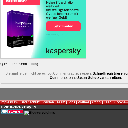
Quelle: Pressemitteilung
Sie sind leider nicht berechtigt Comments zu schreiben.
Schnell registrieren u
Comments ohne Spam-Schutz zu schreiben.
Impressum
|
Datenschutz
|
Medien
|
Team
|
Jobs
|
Partner
|
Archiv
|
Feed
|
Cookie-
© 2010-2026 ePlay TV