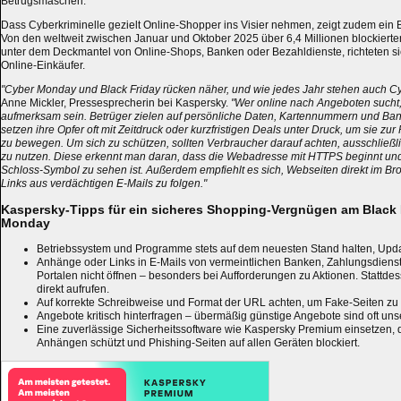
Betrugsmaschen.
Dass Cyberkriminelle gezielt Online-Shopper ins Visier nehmen, zeigt zudem ein B
Von den weltweit zwischen Januar und Oktober 2025 über 6,4 Millionen blockiert
unter dem Deckmantel von Online-Shops, Banken oder Bezahldienste, richteten s
Online-Einkäufer.
"Cyber Monday und Black Friday rücken näher, und wie jedes Jahr stehen auch Cyb
Anne Mickler, Pressesprecherin bei Kaspersky.
"Wer online nach Angeboten sucht,
aufmerksam sein. Betrüger zielen auf persönliche Daten, Kartennummern und Ba
setzen ihre Opfer oft mit Zeitdruck oder kurzfristigen Deals unter Druck, um sie zu
zu bewegen. Um sich zu schützen, sollten Verbraucher darauf achten, ausschließl
zu nutzen. Diese erkennt man daran, dass die Webadresse mit HTTPS beginnt und 
Schloss-Symbol zu sehen ist. Außerdem empfiehlt es sich, Webseiten direkt im Br
Links aus verdächtigen E-Mails zu folgen."
Kaspersky-Tipps für ein sicheres Shopping-Vergnügen am Black 
Monday
Betriebssystem und Programme stets auf dem neuesten Stand halten, Update
Anhänge oder Links in E-Mails von vermeintlichen Banken, Zahlungsdiens
Portalen nicht öffnen – besonders bei Aufforderungen zu Aktionen. Stattdess
direkt aufrufen.
Auf korrekte Schreibweise und Format der URL achten, um Fake-Seiten zu
Angebote kritisch hinterfragen – übermäßig günstige Angebote sind oft uns
Eine zuverlässige Sicherheitssoftware wie Kaspersky Premium einsetzen, 
Anhängen schützt und Phishing-Seiten auf allen Geräten blockiert.