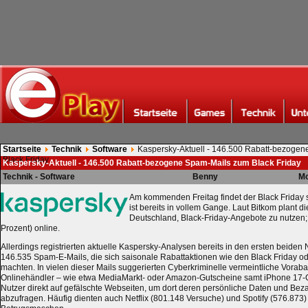
Startseite
Technik
Software
Kaspersky-Aktuell - 146.500 Rabatt-bezoge
Black Friday
Kaspersky-Aktuell - 146.500 Rabatt-bezogene Spam-Mails zum Black Friday
Technik - Software
Benny
Mo
Am kommenden Freitag findet der Black Friday s
ist bereits in vollem Gange. Laut Bitkom plant d
Deutschland, Black-Friday-Angebote zu nutzen;
Prozent) online.
Allerdings registrierten aktuelle Kaspersky-Analysen bereits in den ersten beid
146.535 Spam-E-Mails, die sich saisonale Rabattaktionen wie den Black Friday od
machten. In vielen dieser Mails suggerierten Cyberkriminelle vermeintliche Vora
Onlinehändler – wie etwa MediaMarkt- oder Amazon-Gutscheine samt iPhone 17-
Nutzer direkt auf gefälschte Webseiten, um dort deren persönliche Daten und Bez
abzufragen. Häufig dienten auch Netflix (801.148 Versuche) und Spotify (576.873) 