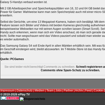
Galaxy S-Handys verbaut worden ist.
Mit 2 GB Arbeitsspeicher und Speicherkapazitäten von 16, 32 und 64 GB bietet 
Power für Gamer. Wahlweise kann man sein Speicherplatz auch mit einer micro-SD
erweitern.
Selbst die Gerüchte, um eine 13 Megapixel-Kamera, haben sich bestätigt. Mit d
Feature lassen sich Bilder und Videos mit beiden Kameras gleichzeitig aufnehm
beispielsweise Webseiten nur mit seinen Augen scrollen lassen (Smart Scroll). Se
Handy auch erkennen, wenn man sich ein Video anschaut, ob man sich gerade da
nicht. Sollte man wegschauen wird das Videos pausiert und sobald man wieder auf
es wieder automatisch.
Das Samsung Galaxy S4 soll Ende April in allen Märkten erhältlich sein. Mit was 
im Geschäft einsteigen wird, bleibt abzuwarten. Im T-Mobile-Store ist das Handy fü
erhältlich.
Quelle:
PCGames
Sie sind leider nicht berechtigt Comments zu schreiben.
Schnell registrieren u
Comments ohne Spam-Schutz zu schreiben.
Impressum
|
Datenschutz
|
Medien
|
Team
|
Jobs
|
Partner
|
Archiv
|
Feed
|
Cookie-
© 2010-2026 ePlay TV