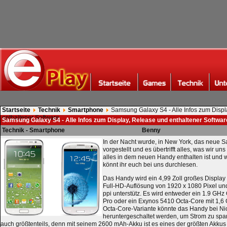
Startseite
Technik
Smartphone
Samsung Galaxy S4 - Alle Infos zum Disp
enthaltener Software
Samsung Galaxy S4 - Alle Infos zum Display, Release und enthaltener Softwar
Technik - Smartphone
Benny
In der Nacht wurde, in New York, das neue
vorgestellt und es übertrifft alles, was wir un
alles in dem neuen Handy enthalten ist und w
könnt ihr euch bei uns durchlesen.
Das Handy wird ein 4,99 Zoll großes Display
Full-HD-Auflösung von 1920 x 1080 Pixel und
ppi unterstütz. Es wird entweder ein 1.9 G
Pro oder ein Exynos 5410 Octa-Core mit 1,6 G
Octa-Core-Variante könnte das Handy bei Ni
heruntergeschaltet werden, um Strom zu spa
auch größtenteils, denn mit seinem 2600 mAh-Akku ist es eines der größten Akku