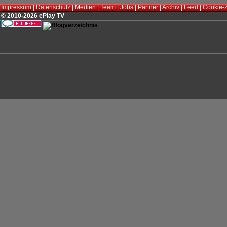
Impressum
|
Datenschutz
|
Medien
|
Team
|
Jobs
|
Partner
|
Archiv
|
Feed
|
Cookie-
© 2010-2026 ePlay TV