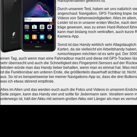
Handyherstellen gewöhnt ist.
Durch unserem Test, haben wir uns natürlich vie
angeschaut: Navigation, GPS-Tracking bspw. b
Videos von Sehenswürdigkeiten. Alles im allem,
Leider ist es in unserer ersten Woche, nach de
träge gewesen, was zu einen Hard-Reboot führ
kann man bislang noch verkraften, auch kurze R
Kamera-App.
Sonst ist das Handy wirklich sehr Altagstauglich
Karten, da sie vielleicht ein Arbeitshandy haben
rumschleppen möchten ist es sehr gut. Der 3000
einen Tag, auch wenn man eine Fahrradtour macht und diese mit GPS-Tracken läs
sehr überrascht und auch die Schnelligkeit des Fingerprint-Sensors auf der Rücksei
liebsten würde man das Handy lieber behalten, wenn man es einmal hat. Was mich a
ist die Funktionsbar am unteren Ende, die größtenteils dauerhaft sichtbar ist. Nich
aus. So ist es beispielsweise bei meiner Navigations-App so, dass die drei Buttons
was ich etwas störend empfinde.
Alles im Allen und das werden euch auch die Fotos und Videos in unserem Endche
Seite zeigen, kann das Handy viel und sollte für Jedermann sein. Vorallem wenn m
unterwegs ist, hält der Akku mit seinem großen Akku viel Länger als man es vermut