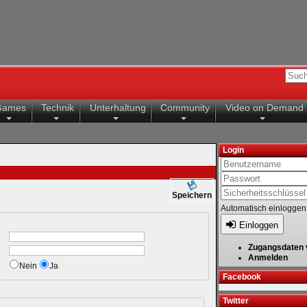
Games
Technik
Unterhaltung
Community
Video on Demand
Login
Speichern
Automatisch einloggen
Einloggen
Zugangsdaten 
Anmelden
Nein
Ja
Facebook
Twitter