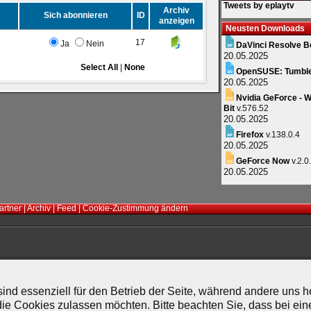
Tweets by eplaytv
Archiv
Sich abonnieren
ID
anzeigen
Neusten Downloads
17
Ja
Nein
DaVinci Resolve B
20.05.2025
Select All
|
None
OpenSUSE: Tumbl
20.05.2025
Nvidia GeForce - W
Bit
v.576.52
20.05.2025
Firefox
v.138.0.4
20.05.2025
GeForce Now
v.2.0
20.05.2025
artner
|
Archiv
|
Feed
|
Cookie-Zustimmung ändern
ind essenziell für den Betrieb der Seite, während andere uns 
die Cookies zulassen möchten. Bitte beachten Sie, dass bei ein