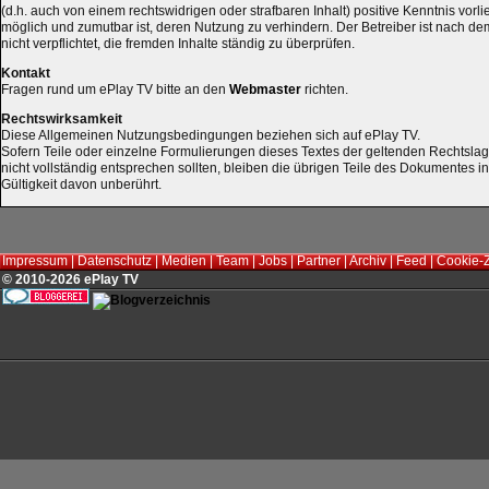
(d.h. auch von einem rechtswidrigen oder strafbaren Inhalt) positive Kenntnis vorli
möglich und zumutbar ist, deren Nutzung zu verhindern. Der Betreiber ist nach d
nicht verpflichtet, die fremden Inhalte ständig zu überprüfen.
Kontakt
Fragen rund um ePlay TV bitte an den
Webmaster
richten.
Rechtswirksamkeit
Diese Allgemeinen Nutzungsbedingungen beziehen sich auf ePlay TV.
Sofern Teile oder einzelne Formulierungen dieses Textes der geltenden Rechtslage
nicht vollständig entsprechen sollten, bleiben die übrigen Teile des Dokumentes in
Gültigkeit davon unberührt.
Impressum
|
Datenschutz
|
Medien
|
Team
|
Jobs
|
Partner
|
Archiv
|
Feed
|
Cookie-
© 2010-2026 ePlay TV