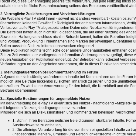
Recht vor, diese Genehmigung jederzeit zu widerrufen, und jede Nutzung muss sofo
sobald eine schriftliche Bekanntmachung seitens des Betreibers veröffentlicht wird
2. Vertragliche Zusicherungen und Verzichterklärungen
Die Website ePlay TV steht Ihnen - soweit nicht anders vereinbart - kostenlos zur 
übernehmen keinerlei Gewähr für Richtigkeit der enthaltenen Informationen, Verfüg
Verlust von auf ePlay TV abgespeicherten Daten oder Nutzbarkeit für irgendeine
Die Betreiber haften auch nicht für Folgeschäden, die auf einer Nutzung des Ange
Soweit ein Haftungsausschluss nicht in Betracht kommt, haften die Betreiber ledigli
und Vorsatz. Produkt- und Firmennamen sind Marken der jeweiligen Eigentümer u
Seiten ausschließlich zu Informationszwecken eingesetzt.
Diese Publikation könnte technische oder andere Ungenauigkeiten enthalten oder 
Zeit zu Zeit werden der vorliegenden Information Änderungen hinzugefügt; diese
neuen Ausgaben der Publikation eingefügt. Der Betreiber kann jederzeit Verbess
Veränderungen an den Angeboten vornehmen, die in dieser Publikation beschrie
3. Meinungsäußerungen bei Kommentaren und im Forum
Aufgrund der sich ständig verändernden Inhalte bei Kommentaren und im Forum ist
möglich, alle Beiträge lückenlos zu sichten, inhaltlich zu prüfen und die unmittelba
auszuüben. Es wird keine Verantwortung für den Inhalt, die Korrektheit und die For
Beiträge übernommen.
3a. Spezielle Bestimmungen für angemeldete Nutzer
Mit der Anmeldung bei ePlay TV erklärt sich der Nutzer - nachfolgend »Mitglied«
mit folgenden Nutzungsbedingungen einverstanden:
Mitglieder, die sich an Diskussionsforen und Kommentaren beteiligen, verpflichten
1. Sich in Ihren Beiträgen jeglicher Beleidigungen, strafbarer Inhalte, Por
Ausdrucksweise zu enthalten,
2. Die alleinige Verantwortung für die von ihnen eingestellten Inhalte zu tra
(insbesondere Marken-, Urheber- und Persönlichkeitsrechte) nicht zu verle