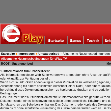
Startseite
Impressum
Uncategorised
Allgemeine Nutzungsbedingungen f
Allgemeine Nutzungsbedingungen für ePlay TV
ROOT - Uncategorised
Mo
1. Informationen zum Urheberrecht
Alle Informationen dieser Web-Seite werden wie angegeben ohne Anspruch auf Rich
oder Aktualität zur Verfügung gestellt.
Wenn nicht ausdrücklich anderweitig in dieser Publikation zu verstehen gegeben, 
Zusammenhang mit einem bestimmten Ausschnitt, einer Datei, oder einem Dokume
berechtigt, dieses Dokument anzusehen, zu kopieren, zu drucken und zu verteilen
Bedingungen:
Das Dokument darf nur für nichtkommerzielle Informationszwecke genutzt werden.
Dokuments oder eines Teils davon muss diese urheberrechtliche Erklärung und da
Schutzzeichen des Betreibers enthalten. Das Dokument, jede Kopie des Dokument
dürfen nicht ohne schriftliche Zustimmung des Betreibers verändert werden. Der Be