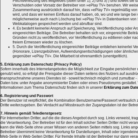
Pflichtverletzung des Mitgliedes (oben unter 1), 2) und 3) ) und soweit sie
Verschulden oder Vorsatz der Betreiber von »ePlay TV« beruhen. Wir weis
Zusammenhang ausdrücklich darauf hin, dass »ePlay TV« regelmäßig von
wird, und dass wir keinen Einfluss darauf haben, ob, wo und wie lange bei u
möglicherweise auch nach Löschung bei »ePlay TV« in Datenbanken vo
Webkatalogen gespeichert werden und abrufbar sind.
4. Es besteht keinerlei Anspruch auf Speicherung, Veröffentlichung oder Ar
eingereichten Beiträge. Die Betreiber behalten sich vor, eingereichte Bei
Gründen nicht zu veröffentlichen, vor Veröffentlichung zu editieren oder na
freiem Ermessen wieder zu löschen.
5. Durch die Veröffentlichung eingereichter Beiträge entstehen keinerlei 
(Honorare, Lizenzgebühren, Aufwendungsentschädigungen oder ähnliches
gegenüber »ePlay TV«. Die Mitarbeit ist ehrenamtlich (unentgeltlich).
5. Erklärung zum Datenschutz (Privacy Policy)
Sofern innerhalb des Internetangebotes die Möglichkeit zur Eingabe persönlicher 
genutzt wird, so erfolgt die Preisgabe dieser Daten seitens des Nutzers auf ausdrück
Inanspruchnahme unseres Dienstes ist - soweit technisch möglich und zumutbar 
Daten bzw. unter Angabe anonymisierter Daten oder eines Pseudonyms gestattet. 
Informationen zum Thema Datenschutz finden sich in unserer
Erklärung zum Date
6. Registrierung und Passwort
Der Benutzer ist verpflichtet, die Kombination Benutzername/Passwort vertraulich
Dritte weiterzugeben. Bei Verdacht auf Missbrauch der Zugangsdaten ist der Betrei
7. Hinweis gemäß Teledienstgesetz
Für Internetseiten Dritter, auf die die dieses Angebot durch sog. Links verweist, tra
die Verantwortung. Der Betreiber ist für den Inhalt solcher Seiten Dritter nicht vera
kann die Web-Seite ohne unser Wissen von anderen Seiten mittels sog. Links ang
Betreiber übernimmt keine Verantwortung für Darstellungen, Inhalt oder irgendein
Web-Seite in Web-Seiten Dritter. Für fremde Inhalte ist der Betreiber nur dann ver