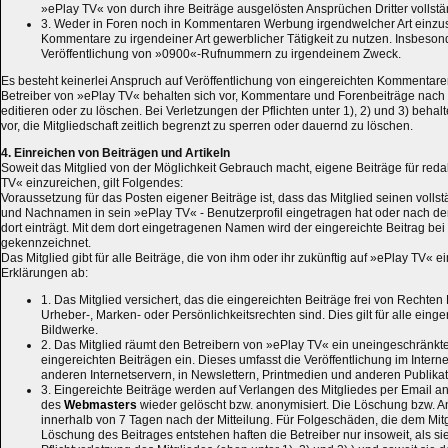
»ePlay TV« von durch ihre Beiträge ausgelösten Ansprüchen Dritter vollstän
3. Weder in Foren noch in Kommentaren Werbung irgendwelcher Art einzus
Kommentare zu irgendeiner Art gewerblicher Tätigkeit zu nutzen. Insbesonde
Veröffentlichung von »0900«-Rufnummern zu irgendeinem Zweck.
Es besteht keinerlei Anspruch auf Veröffentlichung von eingereichten Kommentare
Betreiber von »ePlay TV« behalten sich vor, Kommentare und Forenbeiträge nac
editieren oder zu löschen. Bei Verletzungen der Pflichten unter 1), 2) und 3) behalt
vor, die Mitgliedschaft zeitlich begrenzt zu sperren oder dauernd zu löschen.
4. Einreichen von Beiträgen und Artikeln
Soweit das Mitglied von der Möglichkeit Gebrauch macht, eigene Beiträge für reda
TV« einzureichen, gilt Folgendes:
Voraussetzung für das Posten eigener Beiträge ist, dass das Mitglied seinen volls
und Nachnamen in sein »ePlay TV« - Benutzerprofil eingetragen hat oder nach de
dort einträgt. Mit dem dort eingetragenen Namen wird der eingereichte Beitrag bei V
gekennzeichnet.
Das Mitglied gibt für alle Beiträge, die von ihm oder ihr zukünftig auf »ePlay TV« 
Erklärungen ab:
1. Das Mitglied versichert, das die eingereichten Beiträge frei von Rechten 
Urheber-, Marken- oder Persönlichkeitsrechten sind. Dies gilt für alle eing
Bildwerke.
2. Das Mitglied räumt den Betreibern von »ePlay TV« ein uneingeschränkt
eingereichten Beiträgen ein. Dieses umfasst die Veröffentlichung im Intern
anderen Internetservern, in Newslettern, Printmedien und anderen Publika
3. Eingereichte Beiträge werden auf Verlangen des Mitgliedes per Email a
des
Webmasters
wieder gelöscht bzw. anonymisiert. Die Löschung bzw. A
innerhalb von 7 Tagen nach der Mitteilung. Für Folgeschäden, die dem Mit
Löschung des Beitrages entstehen haften die Betreiber nur insoweit, als sie